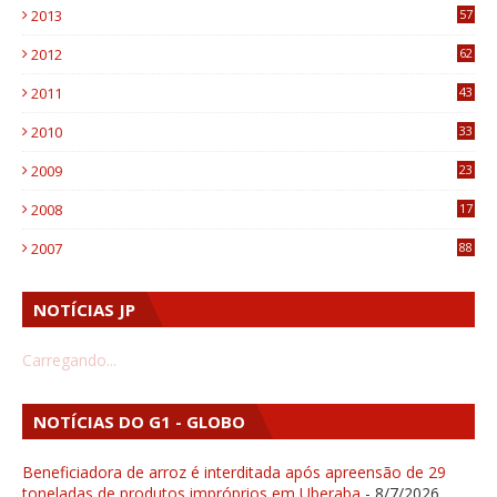
2013
57
6
2012
62
1
2011
43
1
2010
33
1
2009
23
4
2008
17
1
2007
88
NOTÍCIAS JP
Carregando...
NOTÍCIAS DO G1 - GLOBO
Beneficiadora de arroz é interditada após apreensão de 29
toneladas de produtos impróprios em Uberaba
- 8/7/2026