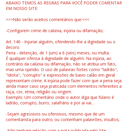
ABAIXO TEMOS AS REGRAS PARA VOCÊ PODER COMENTAR
EM NOSSO SITE:
>>>Não serão aceitos comentários que:<<<
-Configurem crime de calúnia, injúria ou difamação;
Art. 140 - Injuriar alguém, ofendendo-lhe a dignidade ou o
decoro.
Pena - detenção, de 1 (um) a 6 (seis) meses, ou multa.
É qualquer ofensa à dignidade de alguém. Na injúria, ao
contrário da calúnia ou difamação, não se atribui um fato,
mas uma opinião. O uso de palavras fortes como "ladrão",
"idiota", "corrupto" e expressões de baixo calão em geral
representam crime. A injúria pode fazer com que a pena seja
ainda maior caso seja praticada com elementos referentes a
raça, cor, etnia, religião ou origem.
Exemplo: Um comentário onde o autor diga que fulano é
ladrão, corrupto, burro, salafrário e por ai vai...
-Sejam agressivos ou ofensivos, mesmo que de um
comentarista para outro; ou contenham palavrões, insultos;
-Não tenham relação com a nota publicada pelo Site.