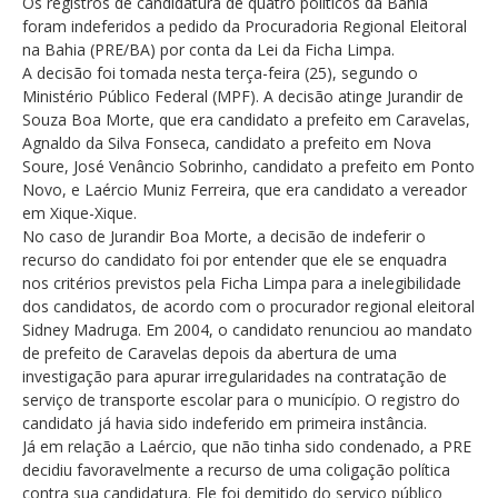
Os registros de candidatura de quatro políticos da Bahia
foram indeferidos a pedido da Procuradoria Regional Eleitoral
na Bahia (PRE/BA) por conta da Lei da Ficha Limpa.
A decisão foi tomada nesta terça-feira (25), segundo o
Ministério Público Federal (MPF). A decisão atinge Jurandir de
Souza Boa Morte, que era candidato a prefeito em Caravelas,
Agnaldo da Silva Fonseca, candidato a prefeito em Nova
Soure, José Venâncio Sobrinho, candidato a prefeito em Ponto
Novo, e Laércio Muniz Ferreira, que era candidato a vereador
em Xique-Xique.
No caso de Jurandir Boa Morte, a decisão de indeferir o
recurso do candidato foi por entender que ele se enquadra
nos critérios previstos pela Ficha Limpa para a inelegibilidade
dos candidatos, de acordo com o procurador regional eleitoral
Sidney Madruga. Em 2004, o candidato renunciou ao mandato
de prefeito de Caravelas depois da abertura de uma
investigação para apurar irregularidades na contratação de
serviço de transporte escolar para o município. O registro do
candidato já havia sido indeferido em primeira instância.
Já em relação a Laércio, que não tinha sido condenado, a PRE
decidiu favoravelmente a recurso de uma coligação política
contra sua candidatura. Ele foi demitido do serviço público