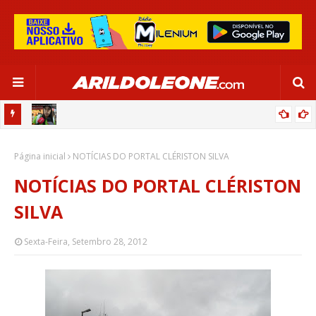
CIPOENSE RAFAELLE, ZAGUEIRA DA SELEÇÃO BRASILEIRA - GLOBO
Página inicial
ESPORTE (TV BAHIA - REDE GLOBO 03/06/2024)
NOTÍCIAS DO PORTAL CLÉRISTON SILVA
NOTÍCIAS DO PORTAL CLÉRISTON
SILVA
Sexta-Feira, Setembro 28, 2012