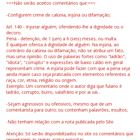
>>>Não serão aceitos comentários que:<<<
-Configurem crime de calúnia, injúria ou difamação;
Art. 140 - Injuriar alguém, ofendendo-lhe a dignidade ou o
decoro.
Pena - detenção, de 1 (um) a 6 (seis) meses, ou multa.
É qualquer ofensa à dignidade de alguém. Na injúria, ao
contrário da calúnia ou difamação, não se atribui um fato,
mas uma opinião. O uso de palavras fortes como "ladrão",
"idiota", "corrupto" e expressões de baixo calão em geral
representam crime. A injúria pode fazer com que a pena seja
ainda maior caso seja praticada com elementos referentes a
raça, cor, etnia, religião ou origem.
Exemplo: Um comentário onde o autor diga que fulano é
ladrão, corrupto, burro, salafrário e por ai vai...
-Sejam agressivos ou ofensivos, mesmo que de um
comentarista para outro; ou contenham palavrões, insultos;
-Não tenham relação com a nota publicada pelo Site.
Atenção: Só serão disponibilizados no site os comentários que
respeitarem as regras acima expostas.