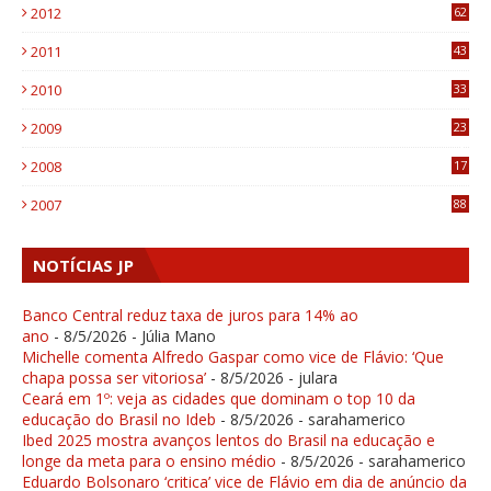
2012
62
1
2011
43
1
2010
33
1
2009
23
4
2008
17
1
2007
88
NOTÍCIAS JP
Banco Central reduz taxa de juros para 14% ao
ano
- 8/5/2026
- Júlia Mano
Michelle comenta Alfredo Gaspar como vice de Flávio: ‘Que
chapa possa ser vitoriosa’
- 8/5/2026
- julara
Ceará em 1º: veja as cidades que dominam o top 10 da
educação do Brasil no Ideb
- 8/5/2026
- sarahamerico
Ibed 2025 mostra avanços lentos do Brasil na educação e
longe da meta para o ensino médio
- 8/5/2026
- sarahamerico
Eduardo Bolsonaro ‘critica’ vice de Flávio em dia de anúncio da