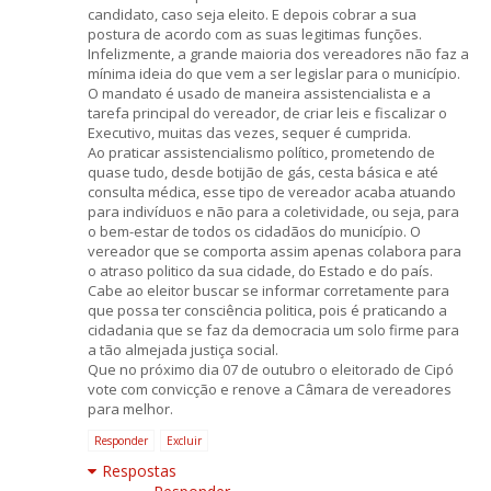
candidato, caso seja eleito. E depois cobrar a sua
postura de acordo com as suas legitimas funções.
Infelizmente, a grande maioria dos vereadores não faz a
mínima ideia do que vem a ser legislar para o município.
O mandato é usado de maneira assistencialista e a
tarefa principal do vereador, de criar leis e fiscalizar o
Executivo, muitas das vezes, sequer é cumprida.
Ao praticar assistencialismo político, prometendo de
quase tudo, desde botijão de gás, cesta básica e até
consulta médica, esse tipo de vereador acaba atuando
para indivíduos e não para a coletividade, ou seja, para
o bem-estar de todos os cidadãos do município. O
vereador que se comporta assim apenas colabora para
o atraso politico da sua cidade, do Estado e do país.
Cabe ao eleitor buscar se informar corretamente para
que possa ter consciência politica, pois é praticando a
cidadania que se faz da democracia um solo firme para
a tão almejada justiça social.
Que no próximo dia 07 de outubro o eleitorado de Cipó
vote com convicção e renove a Câmara de vereadores
para melhor.
Responder
Excluir
Respostas