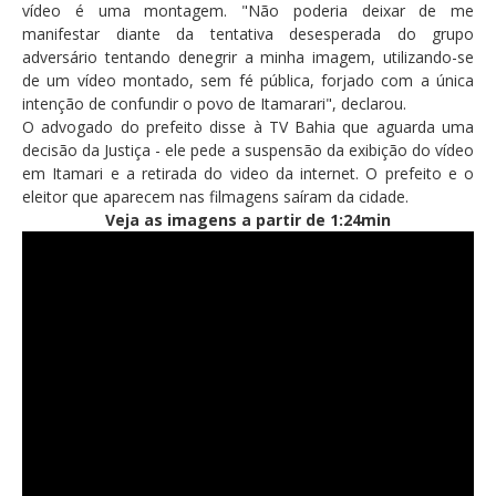
vídeo é uma montagem. "Não poderia deixar de me
manifestar diante da tentativa desesperada do grupo
adversário tentando denegrir a minha imagem, utilizando-se
de um vídeo montado, sem fé pública, forjado com a única
intenção de confundir o povo de Itamarari", declarou.
O advogado do prefeito disse à TV Bahia que aguarda uma
decisão da Justiça - ele pede a suspensão da exibição do vídeo
em Itamari e a retirada do video da internet. O prefeito e o
eleitor que aparecem nas filmagens saíram da cidade.
Veja as imagens a partir de 1:24min