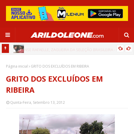
 GLOBO
CIPÓ BAHIA NO PROGRAMA BAHIA RURAL (REDE GLOBO - TV BAHIA)
Página inicial
02/06/2024
GRITO DOS EXCLUÍDOS EM RIBEIRA
GRITO DOS EXCLUÍDOS EM
RIBEIRA
Quinta-Feira, Setembro 13, 2012