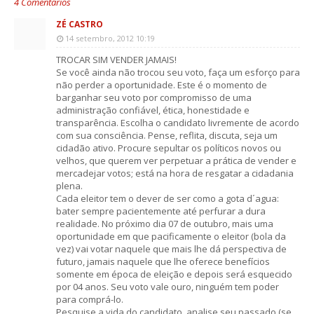
4 Comentários
ZÉ CASTRO
14 setembro, 2012 10:19
TROCAR SIM VENDER JAMAIS!
Se você ainda não trocou seu voto, faça um esforço para
não perder a oportunidade. Este é o momento de
barganhar seu voto por compromisso de uma
administração confiável, ética, honestidade e
transparência. Escolha o candidato livremente de acordo
com sua consciência. Pense, reflita, discuta, seja um
cidadão ativo. Procure sepultar os políticos novos ou
velhos, que querem ver perpetuar a prática de vender e
mercadejar votos; está na hora de resgatar a cidadania
plena.
Cada eleitor tem o dever de ser como a gota d´agua:
bater sempre pacientemente até perfurar a dura
realidade. No próximo dia 07 de outubro, mais uma
oportunidade em que pacificamente o eleitor (bola da
vez) vai votar naquele que mais lhe dá perspectiva de
futuro, jamais naquele que lhe oferece benefícios
somente em época de eleição e depois será esquecido
por 04 anos. Seu voto vale ouro, ninguém tem poder
para comprá-lo.
Pesquise a vida do candidato, analise seu passado (se