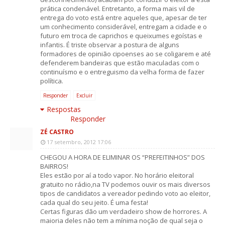
prática condenável. Entretanto, a forma mais vil de
entrega do voto está entre aqueles que, apesar de ter
um conhecimento considerável, entregam a cidade e o
futuro em troca de caprichos e queixumes egoístas e
infantis. É triste observar a postura de alguns
formadores de opinião cipoenses ao se coligarem e até
defenderem bandeiras que estão maculadas com o
continuísmo e o entreguismo da velha forma de fazer
política.
Responder
Excluir
Respostas
Responder
ZÉ CASTRO
17 setembro, 2012 17:06
CHEGOU A HORA DE ELIMINAR OS “PREFEITINHOS” DOS
BAIRROS!
Eles estão por aí a todo vapor. No horário eleitoral
gratuito no rádio,na TV podemos ouvir os mais diversos
tipos de candidatos a vereador pedindo voto ao eleitor,
cada qual do seu jeito. É uma festa!
Certas figuras dão um verdadeiro show de horrores. A
maioria deles não tem a mínima noção de qual seja o