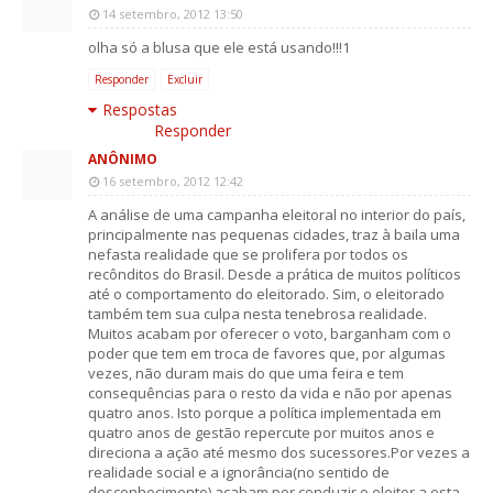
14 setembro, 2012 13:50
olha só a blusa que ele está usando!!!1
Responder
Excluir
Respostas
Responder
ANÔNIMO
16 setembro, 2012 12:42
A análise de uma campanha eleitoral no interior do país,
principalmente nas pequenas cidades, traz à baila uma
nefasta realidade que se prolifera por todos os
recônditos do Brasil. Desde a prática de muitos políticos
até o comportamento do eleitorado. Sim, o eleitorado
também tem sua culpa nesta tenebrosa realidade.
Muitos acabam por oferecer o voto, barganham com o
poder que tem em troca de favores que, por algumas
vezes, não duram mais do que uma feira e tem
consequências para o resto da vida e não por apenas
quatro anos. Isto porque a política implementada em
quatro anos de gestão repercute por muitos anos e
direciona a ação até mesmo dos sucessores.Por vezes a
realidade social e a ignorância(no sentido de
desconhecimento) acabam por conduzir o eleitor a esta