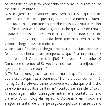
As imagens do prefeito, conhecido como Kçulo, duram pouco
mais de 10 minutos.
Nas imagens, Fábio aparece devolvendo R$ 500 que teriam
sido dados a ele pelo prefeito, que então aumenta a oferta
para R$ 4 mil e terminando por dar mais R$ 1.500 à mulher
que filma. "Muitas pessoas a gente soube que você deu mais,
e para ele só isso", diz a mulher, cujo rosto não é exibido
durante a negociação. "Ainda bem que não tem ninguém
vendo", chega a dizer o prefeito.
O candidato à reeleição chega a comparar a política com uma
feijoada. "Dinheiro é um tempero. O que é uma política? É
uma feijoada! O que é o feijão? É o voto! E o dinheiro?
Dinheiro é o tempero! Se você tem o trocado, a feijoada sai
gostosa, cheirosa e bonita”.
A TV Bahia conseguiu falar com a mulher que filmou a cena,
que disse porque fez a denúncia. "É uma prática comum, né,
na região. Ele oferece dinheiro porque ele acha que o dinheiro
dele compra a política de Itamari", contou, sem se identificar.
A reportagem não conseguiu entrar em contato com o
prefeito. A um blog da região, o Apuarema em Foco, ele
alegou se tratar de uma perseguição política e disse que o