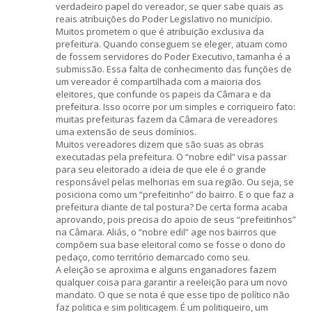
verdadeiro papel do vereador, se quer sabe quais as
reais atribuições do Poder Legislativo no município.
Muitos prometem o que é atribuição exclusiva da
prefeitura. Quando conseguem se eleger, atuam como
de fossem servidores do Poder Executivo, tamanha é a
submissão. Essa falta de conhecimento das funções de
um vereador é compartilhada com a maioria dos
eleitores, que confunde os papeis da Câmara e da
prefeitura. Isso ocorre por um simples e corriqueiro fato:
muitas prefeituras fazem da Câmara de vereadores
uma extensão de seus domínios.
Muitos vereadores dizem que são suas as obras
executadas pela prefeitura. O “nobre edil” visa passar
para seu eleitorado a ideia de que ele é o grande
responsável pelas melhorias em sua região. Ou seja, se
posiciona como um “prefeitinho” do bairro. E o que faz a
prefeitura diante de tal postura? De certa forma acaba
aprovando, pois precisa do apoio de seus “prefeitinhos”
na Câmara. Aliás, o “nobre edil” age nos bairros que
compõem sua base eleitoral como se fosse o dono do
pedaço, como território demarcado como seu.
A eleição se aproxima e alguns enganadores fazem
qualquer coisa para garantir a reeleição para um novo
mandato. O que se nota é que esse tipo de político não
faz politica e sim politicagem. É um politiqueiro, um