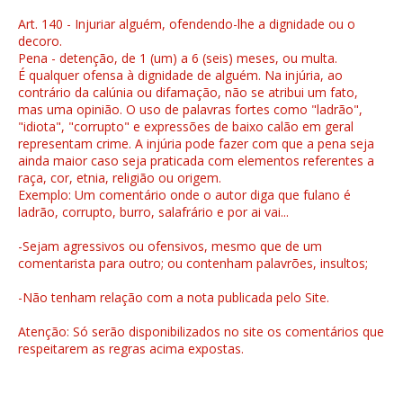
Art. 140 - Injuriar alguém, ofendendo-lhe a dignidade ou o
decoro.
Pena - detenção, de 1 (um) a 6 (seis) meses, ou multa.
É qualquer ofensa à dignidade de alguém. Na injúria, ao
contrário da calúnia ou difamação, não se atribui um fato,
mas uma opinião. O uso de palavras fortes como "ladrão",
"idiota", "corrupto" e expressões de baixo calão em geral
representam crime. A injúria pode fazer com que a pena seja
ainda maior caso seja praticada com elementos referentes a
raça, cor, etnia, religião ou origem.
Exemplo: Um comentário onde o autor diga que fulano é
ladrão, corrupto, burro, salafrário e por ai vai...
-Sejam agressivos ou ofensivos, mesmo que de um
comentarista para outro; ou contenham palavrões, insultos;
-Não tenham relação com a nota publicada pelo Site.
Atenção: Só serão disponibilizados no site os comentários que
respeitarem as regras acima expostas.