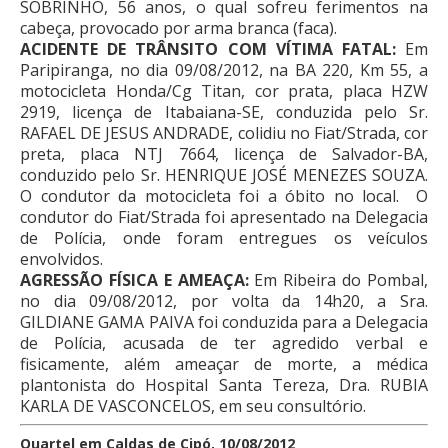
SOBRINHO, 56 anos, o qual sofreu ferimentos na
cabeça, provocado por arma branca (faca).
ACIDENTE DE TRÂNSITO COM VÍTIMA FATAL:
Em
Paripiranga, no dia 09/08/2012, na BA 220, Km 55, a
motocicleta Honda/Cg Titan, cor prata, placa HZW
2919, licença de Itabaiana-SE, conduzida pelo Sr.
RAFAEL DE JESUS ANDRADE, colidiu no Fiat/Strada, cor
preta, placa NTJ 7664, licença de Salvador-BA,
conduzido pelo Sr. HENRIQUE JOSÉ MENEZES SOUZA.
O condutor da motocicleta foi a óbito no local.
O
condutor do Fiat/Strada foi apresentado na Delegacia
de Polícia, onde foram entregues os veículos
envolvidos.
AGRESSÃO FÍSICA E AMEAÇA:
Em Ribeira do Pombal,
no dia 09/08/2012, por volta da 14h20, a Sra.
GILDIANE GAMA PAIVA foi conduzida para a Delegacia
de Polícia, acusada de ter agredido verbal e
fisicamente, além ameaçar de morte, a médica
plantonista do Hospital Santa Tereza, Dra. RUBIA
KARLA DE VASCONCELOS, em seu consultório.
Quartel em Caldas de Cipó, 10/08/2012