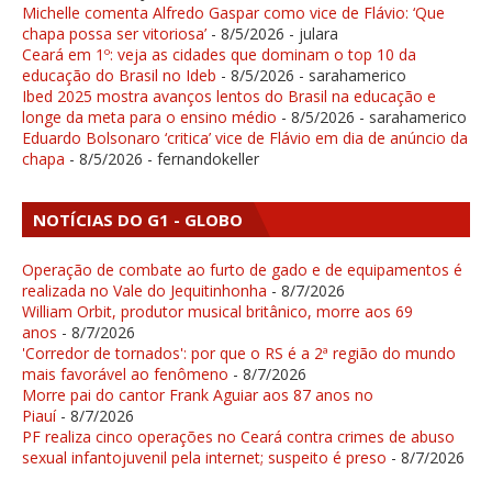
Michelle comenta Alfredo Gaspar como vice de Flávio: ‘Que
chapa possa ser vitoriosa’
- 8/5/2026
- julara
Ceará em 1º: veja as cidades que dominam o top 10 da
educação do Brasil no Ideb
- 8/5/2026
- sarahamerico
Ibed 2025 mostra avanços lentos do Brasil na educação e
longe da meta para o ensino médio
- 8/5/2026
- sarahamerico
Eduardo Bolsonaro ‘critica’ vice de Flávio em dia de anúncio da
chapa
- 8/5/2026
- fernandokeller
NOTÍCIAS DO G1 - GLOBO
Operação de combate ao furto de gado e de equipamentos é
realizada no Vale do Jequitinhonha
- 8/7/2026
William Orbit, produtor musical britânico, morre aos 69
anos
- 8/7/2026
'Corredor de tornados': por que o RS é a 2ª região do mundo
mais favorável ao fenômeno
- 8/7/2026
Morre pai do cantor Frank Aguiar aos 87 anos no
Piauí
- 8/7/2026
PF realiza cinco operações no Ceará contra crimes de abuso
sexual infantojuvenil pela internet; suspeito é preso
- 8/7/2026