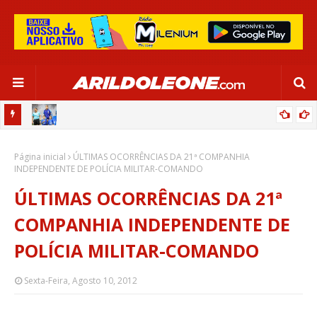
OR:
DE OLHO EM PARIS 2024, SELEÇÃO FEMININA GOLEIA JAMAICA EM
Página inicial
SALVADOR
ÚLTIMAS OCORRÊNCIAS DA 21ª COMPANHIA
INDEPENDENTE DE POLÍCIA MILITAR-COMANDO
ÚLTIMAS OCORRÊNCIAS DA 21ª
COMPANHIA INDEPENDENTE DE
POLÍCIA MILITAR-COMANDO
Sexta-Feira, Agosto 10, 2012