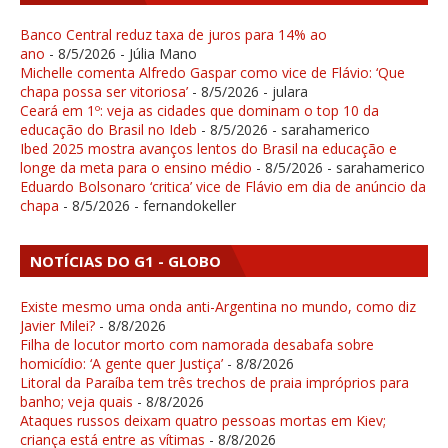
Banco Central reduz taxa de juros para 14% ao
ano
- 8/5/2026
- Júlia Mano
Michelle comenta Alfredo Gaspar como vice de Flávio: ‘Que
chapa possa ser vitoriosa’
- 8/5/2026
- julara
Ceará em 1º: veja as cidades que dominam o top 10 da
educação do Brasil no Ideb
- 8/5/2026
- sarahamerico
Ibed 2025 mostra avanços lentos do Brasil na educação e
longe da meta para o ensino médio
- 8/5/2026
- sarahamerico
Eduardo Bolsonaro ‘critica’ vice de Flávio em dia de anúncio da
chapa
- 8/5/2026
- fernandokeller
NOTÍCIAS DO G1 - GLOBO
Existe mesmo uma onda anti-Argentina no mundo, como diz
Javier Milei?
- 8/8/2026
Filha de locutor morto com namorada desabafa sobre
homicídio: ‘A gente quer Justiça’
- 8/8/2026
Litoral da Paraíba tem três trechos de praia impróprios para
banho; veja quais
- 8/8/2026
Ataques russos deixam quatro pessoas mortas em Kiev;
criança está entre as vítimas
- 8/8/2026