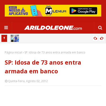
OR:
DE OLHO EM PARIS 2024, SELEÇÃO FEMININA GOLEIA JAMAICA EM
Página inicial
SALVADOR
SP: Idosa de 73 anos entra armada em banco
SP: Idosa de 73 anos entra
armada em banco
Quinta-Feira, Agosto 02, 2012