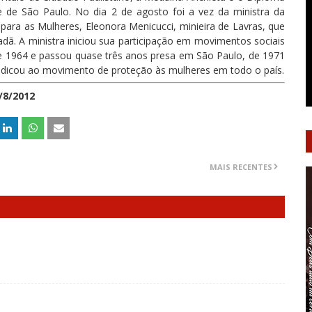
e de São Paulo. No dia 2 de agosto foi a vez da ministra da
s para as Mulheres, Eleonora Menicucci, minieira de Lavras, que
dadã. A ministra iniciou sua participação em movimentos sociais
de 1964 e passou quase três anos presa em São Paulo, de 1971
edicou ao movimento de proteção às mulheres em todo o país.
/8/2012
MAIS RECENTES