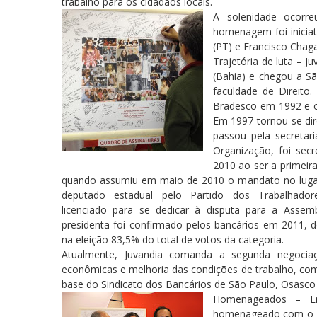
trabalho para os cidadãos locais.
A solenidade ocorr
homenagem foi iniciat
(PT) e Francisco Chaga
Trajetória de luta – 
(Bahia) e chegou a S
faculdade de Direito
Bradesco em 1992 e op
Em 1997 tornou-se dire
passou pela secretari
Organização, foi secr
2010 ao ser a primeira
quando assumiu em maio de 2010 o mandato no lugar
deputado estadual pelo Partido dos Trabalhadore
licenciado para se dedicar à disputa para a Assemb
presidenta foi confirmado pelos bancários em 2011, 
na eleição 83,5% do total de votos da categoria.
Atualmente, Juvandia comanda a segunda negociaçã
econômicas e melhoria das condições de trabalho, com
base do Sindicato dos Bancários de São Paulo, Osasco
Homenageados – Em 
homenageado com o Tí