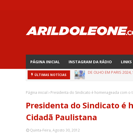
PÁGINA INICIAL
INSTAGRAM DA RÁDIO
LINKS
EDNALDO RODRIGUES REL
ÚLTIMAS NOTÍCIAS
Página inicial
Presidenta do Sindicato é homenageada com o tí
Presidenta do Sindicato é
Cidadã Paulistana
Quinta-Feira, Agosto 30, 2012