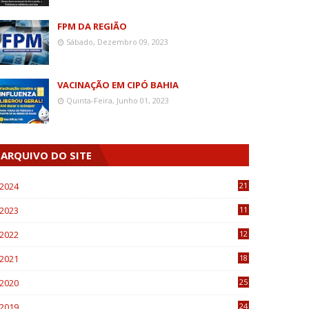
FPM DA REGIÃO
Sábado, Dezembro 09, 2023
VACINAÇÃO EM CIPÓ BAHIA
Quinta-Feira, Junho 01, 2023
ARQUIVO DO SITE
2024
21
2023
11
6
2022
12
0
2021
18
7
2020
25
0
2019
24