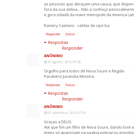
as pessoas que abraçam uma causa, que dispensa
fora da sua aldeia... Não a conheço pessoalment
e gora cidadâ da maior metropole da America Latina!!
Raniery Caetano - caldas de cipó-ba
Responder
Excluir
Respostas
Responder
ANÔNIMO
31 agosto, 2012 09:59
Orgulho para todos de Nova Soure e Região.
Parabéns Juvandia Moreira.
Responder
Excluir
Respostas
Responder
ANÔNIMO
01 setembro, 2012 07:09
Graças a DEUS.
Até que fim um filho de Nova Soure, dando bom 
Antes só apareciam na pagina policial ou envolv