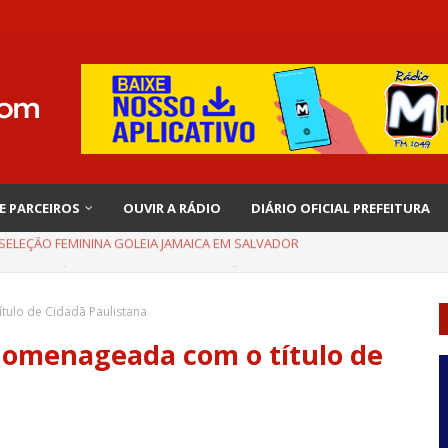
 E PARCEIROS
OUVIR A RÁDIO
DIÁRIO OFICIAL PREFEITURA
EMBRA INÍCIO DE RAFAELLE: “SATISFAÇÃO MUITO GRANDE”
tulo de Cidadã Paulistana
 homenageada com o título de