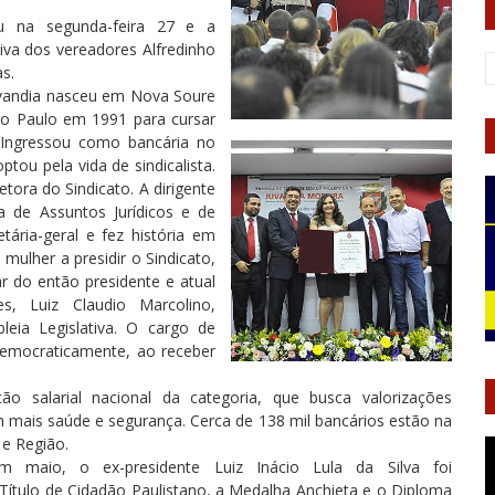
eu na segunda-feira 27 e a
iva dos vereadores Alfredinho
s.
Juvandia nasceu em Nova Soure
ão Paulo em 1991 para cursar
. Ingressou como bancária no
tou pela vida de sindicalista.
tora do Sindicato. A dirigente
a de Assuntos Jurídicos e de
etária-geral e fez história em
 mulher a presidir o Sindicato,
 do então presidente e atual
s, Luiz Claudio Marcolino,
leia Legislativa. O cargo de
democraticamente, ao receber
o salarial nacional da categoria, que busca valorizações
 mais saúde e segurança. Cerca de 138 mil bancários estão na
 e Região.
maio, o ex-presidente Luiz Inácio Lula da Silva foi
tulo de Cidadão Paulistano, a Medalha Anchieta e o Diploma