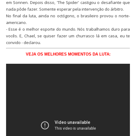
em Sonnen. Depois disso, 'The Spider' castigou o desafiante que
nada pôde fazer. Somente esperar pela intervenção do árbitro.
No final da luta, ainda no octógono, o brasileiro provou o norte-
americano.
- Esse é o melhor esporte do mundo. Nós trabalhamos duro para
vocês. E, Chael, se quiser fazer um churrasco lá em casa, eu te
convido - declarou.
VEJA OS MELHORES MOMENTOS DA LUTA: