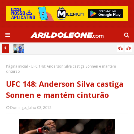
OR:
DE OLHO EM PARIS 2024, SELEÇÃO FEMININA GOLEIA JAMAICA EM
Página inicial
SALVADOR
UFC 148: Anderson Silva castiga Sonnen e mantém
cinturão
UFC 148: Anderson Silva castiga
Sonnen e mantém cinturão
Domingo, Julho 08, 2012