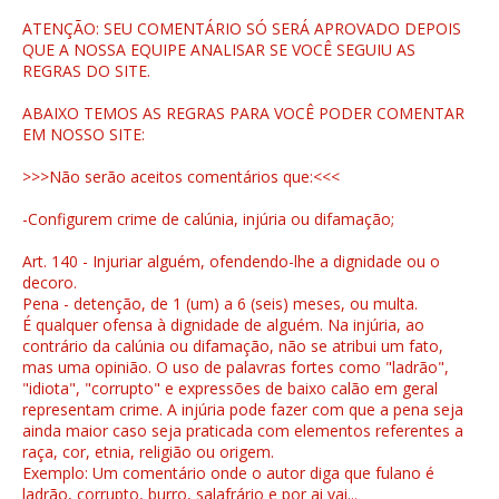
ATENÇÃO: SEU COMENTÁRIO SÓ SERÁ APROVADO DEPOIS
QUE A NOSSA EQUIPE ANALISAR SE VOCÊ SEGUIU AS
REGRAS DO SITE.
ABAIXO TEMOS AS REGRAS PARA VOCÊ PODER COMENTAR
EM NOSSO SITE:
>>>Não serão aceitos comentários que:<<<
-Configurem crime de calúnia, injúria ou difamação;
Art. 140 - Injuriar alguém, ofendendo-lhe a dignidade ou o
decoro.
Pena - detenção, de 1 (um) a 6 (seis) meses, ou multa.
É qualquer ofensa à dignidade de alguém. Na injúria, ao
contrário da calúnia ou difamação, não se atribui um fato,
mas uma opinião. O uso de palavras fortes como "ladrão",
"idiota", "corrupto" e expressões de baixo calão em geral
representam crime. A injúria pode fazer com que a pena seja
ainda maior caso seja praticada com elementos referentes a
raça, cor, etnia, religião ou origem.
Exemplo: Um comentário onde o autor diga que fulano é
ladrão, corrupto, burro, salafrário e por ai vai...