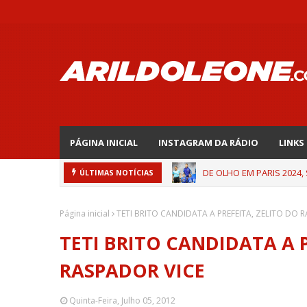
PÁGINA INICIAL
INSTAGRAM DA RÁDIO
LINKS
DE OLHO EM PARIS 2024,
ÚLTIMAS NOTÍCIAS
Página inicial
TETI BRITO CANDIDATA A PREFEITA, ZELITO DO 
TETI BRITO CANDIDATA A P
RASPADOR VICE
Quinta-Feira, Julho 05, 2012