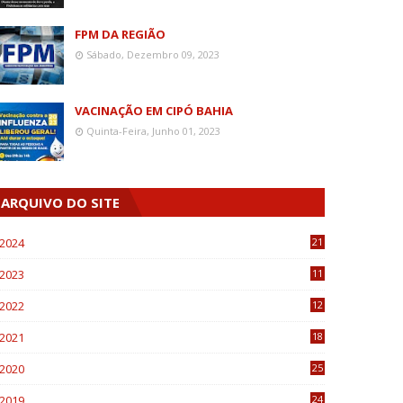
FPM DA REGIÃO
Sábado, Dezembro 09, 2023
VACINAÇÃO EM CIPÓ BAHIA
Quinta-Feira, Junho 01, 2023
ARQUIVO DO SITE
2024
21
2023
11
6
2022
12
0
2021
18
7
2020
25
0
2019
24