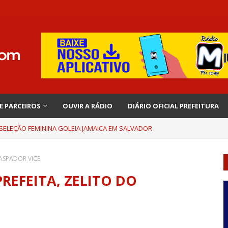
 E PARCEIROS
OUVIR A RÁDIO
DIÁRIO OFICIAL PREFEITURA
 SELEÇÃO FEMININA GOLEIA JAMAICA EM SALVADOR
RASPADOR VICE
REFEITA, ZELITO DO