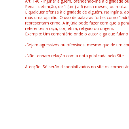
Art. 140 - Injuriar alguém, ofendendo-lhe a dignidade o
Pena - detenção, de 1 (um) a 6 (seis) meses, ou multa.
É qualquer ofensa à dignidade de alguém. Na injúria, ao
mas uma opinião. O uso de palavras fortes como "ladrão
representam crime. A injúria pode fazer com que a pen
referentes a raça, cor, etnia, religião ou origem.
Exemplo: Um comentário onde o autor diga que fulano é la
-Sejam agressivos ou ofensivos, mesmo que de um come
-Não tenham relação com a nota publicada pelo Site.
Atenção: Só serão disponibilizados no site os comentá