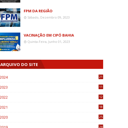
FPM DA REGIÃO
Sábado, Dezembro 09, 2023
VACINAÇÃO EM CIPÓ BAHIA
Quinta-Feira, Junho 01, 2023
ARQUIVO DO SITE
2024
21
2023
11
6
2022
12
0
2021
18
7
2020
25
0
2019
24