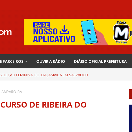
 E PARCEIROS
OUVIR A RÁDIO
DIÁRIO OFICIAL PREFEITURA
 SELEÇÃO FEMININA GOLEIA JAMAICA EM SALVADOR
O AMPARO-BA
CURSO DE RIBEIRA DO