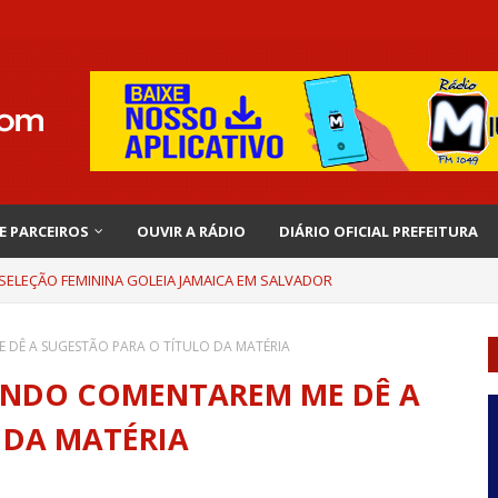
 E PARCEIROS
OUVIR A RÁDIO
DIÁRIO OFICIAL PREFEITURA
 SELEÇÃO FEMININA GOLEIA JAMAICA EM SALVADOR
 DÊ A SUGESTÃO PARA O TÍTULO DA MATÉRIA
UANDO COMENTAREM ME DÊ A
 DA MATÉRIA