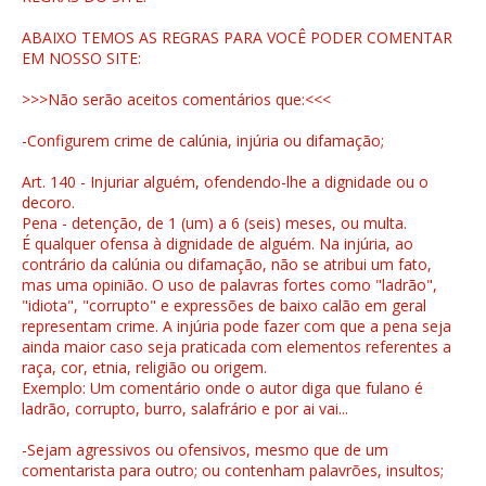
ABAIXO TEMOS AS REGRAS PARA VOCÊ PODER COMENTAR
EM NOSSO SITE:
>>>Não serão aceitos comentários que:<<<
-Configurem crime de calúnia, injúria ou difamação;
Art. 140 - Injuriar alguém, ofendendo-lhe a dignidade ou o
decoro.
Pena - detenção, de 1 (um) a 6 (seis) meses, ou multa.
É qualquer ofensa à dignidade de alguém. Na injúria, ao
contrário da calúnia ou difamação, não se atribui um fato,
mas uma opinião. O uso de palavras fortes como "ladrão",
"idiota", "corrupto" e expressões de baixo calão em geral
representam crime. A injúria pode fazer com que a pena seja
ainda maior caso seja praticada com elementos referentes a
raça, cor, etnia, religião ou origem.
Exemplo: Um comentário onde o autor diga que fulano é
ladrão, corrupto, burro, salafrário e por ai vai...
-Sejam agressivos ou ofensivos, mesmo que de um
comentarista para outro; ou contenham palavrões, insultos;