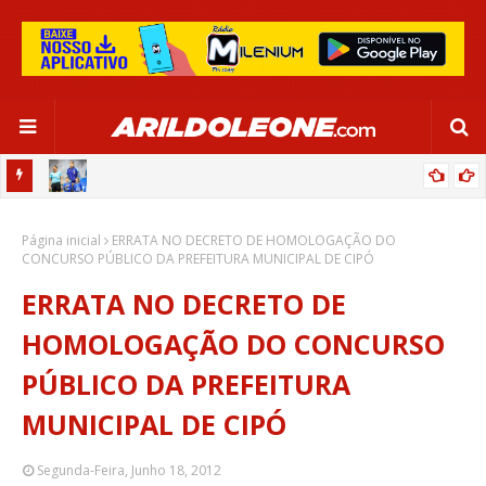
OR:
DE OLHO EM PARIS 2024, SELEÇÃO FEMININA GOLEIA JAMAICA EM
Página inicial
SALVADOR
ERRATA NO DECRETO DE HOMOLOGAÇÃO DO
CONCURSO PÚBLICO DA PREFEITURA MUNICIPAL DE CIPÓ
ERRATA NO DECRETO DE
HOMOLOGAÇÃO DO CONCURSO
PÚBLICO DA PREFEITURA
MUNICIPAL DE CIPÓ
Segunda-Feira, Junho 18, 2012