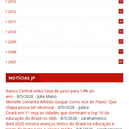
2013
57
6
2012
62
1
2011
43
1
2010
33
1
2009
23
4
2008
17
1
2007
88
NOTÍCIAS JP
Banco Central reduz taxa de juros para 14% ao
ano
- 8/5/2026
- Júlia Mano
Michelle comenta Alfredo Gaspar como vice de Flávio: ‘Que
chapa possa ser vitoriosa’
- 8/5/2026
- julara
Ceará em 1º: veja as cidades que dominam o top 10 da
educação do Brasil no Ideb
- 8/5/2026
- sarahamerico
Ibed 2025 mostra avanços lentos do Brasil na educação e