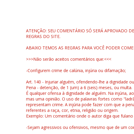
ATENÇÃO: SEU COMENTÁRIO SÓ SERÁ APROVADO DEP
REGRAS DO SITE.
ABAIXO TEMOS AS REGRAS PARA VOCÊ PODER COME
>>>Não serão aceitos comentários que:<<<
-Configurem crime de calúnia, injúria ou difamação;
Art. 140 - Injuriar alguém, ofendendo-lhe a dignidade o
Pena - detenção, de 1 (um) a 6 (seis) meses, ou multa.
É qualquer ofensa à dignidade de alguém. Na injúria, ao
mas uma opinião. O uso de palavras fortes como "ladrão
representam crime. A injúria pode fazer com que a pen
referentes a raça, cor, etnia, religião ou origem.
Exemplo: Um comentário onde o autor diga que fulano é la
-Sejam agressivos ou ofensivos, mesmo que de um come