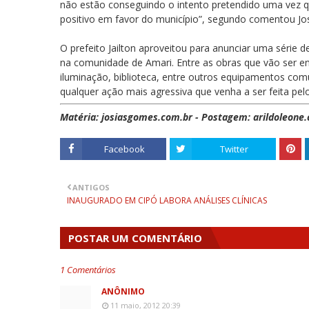
não estão conseguindo o intento pretendido uma vez q
positivo em favor do município”, segundo comentou Jos
O prefeito Jailton aproveitou para anunciar uma série 
na comunidade de Amari. Entre as obras que vão ser e
iluminação, biblioteca, entre outros equipamentos comu
qualquer ação mais agressiva que venha a ser feita pelo
Matéria:
josiasgomes.com.br -
Postagem:
arildoleone
Facebook
Twitter
ANTIGOS
INAUGURADO EM CIPÓ LABORA ANÁLISES CLÍNICAS
POSTAR UM COMENTÁRIO
1 Comentários
ANÔNIMO
11 maio, 2012 20:39