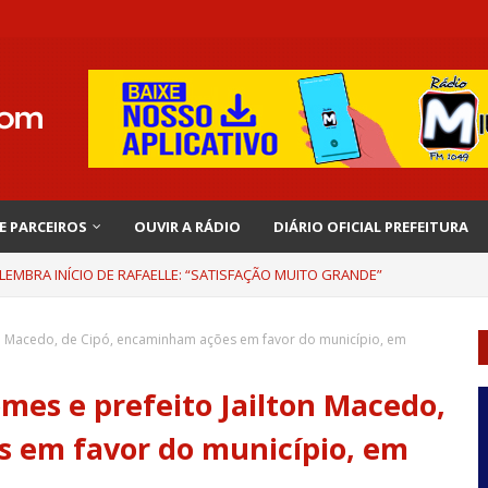
 E PARCEIROS
OUVIR A RÁDIO
DIÁRIO OFICIAL PREFEITURA
EMBRA INÍCIO DE RAFAELLE: “SATISFAÇÃO MUITO GRANDE”
on Macedo, de Cipó, encaminham ações em favor do município, em
mes e prefeito Jailton Macedo,
 em favor do município, em