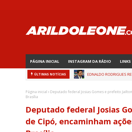
PÁGINA INICIAL
INSTAGRAM DA RÁDIO
LINKS
EDNALDO RODRIGUES REL
ÚLTIMAS NOTÍCIAS
Página inicial
Deputado federal Josias Gomes e prefeito Jailt
Brasília
Deputado federal Josias Go
de Cipó, encaminham ações