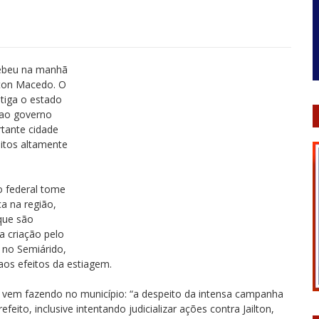
cebeu na manhã
ilton Macedo. O
tiga o estado
 ao governo
rtante cidade
eitos altamente
o federal tome
a na região,
que são
a criação pelo
 no Semiárido,
os efeitos da estiagem.
to vem fazendo no município: “a despeito da intensa campanha
ito, inclusive intentando judicializar ações contra Jailton,