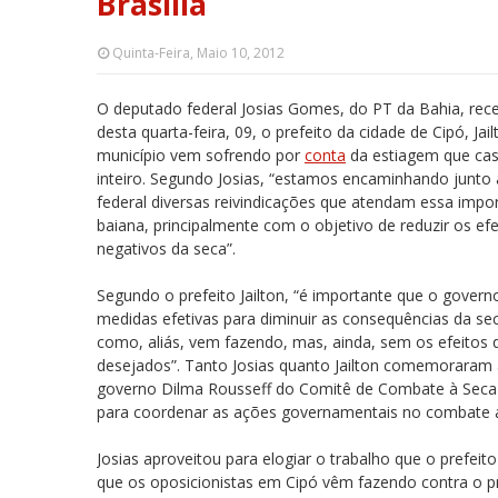
Brasília
Quinta-Feira, Maio 10, 2012
O deputado federal Josias Gomes, do PT da Bahia, re
desta quarta-feira, 09, o prefeito da cidade de Cipó, Ja
município vem sofrendo por
conta
da estiagem que cas
inteiro. Segundo Josias, “estamos encaminhando junto
federal diversas reivindicações que atendam essa impo
baiana, principalmente com o objetivo de reduzir os ef
negativos da seca”.
Segundo o prefeito Jailton, “é importante que o govern
medidas efetivas para diminuir as consequências da sec
como, aliás, vem fazendo, mas, ainda, sem os efeitos 
desejados”. Tanto Josias quanto Jailton comemoraram 
governo Dilma Rousseff do Comitê de Combate à Seca
para coordenar as ações governamentais no combate a
Josias aproveitou para elogiar o trabalho que o prefei
que os oposicionistas em Cipó vêm fazendo contra o prefe