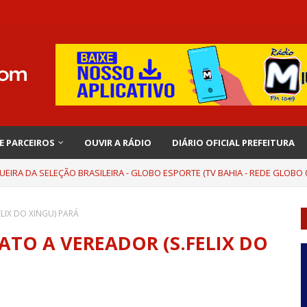
 E PARCEIROS
OUVIR A RÁDIO
DIÁRIO OFICIAL PREFEITURA
UEIRA DA SELEÇÃO BRASILEIRA - GLOBO ESPORTE (TV BAHIA - REDE GLOBO 0
LIX DO XINGU) PARÁ
TO A VEREADOR (S.FELIX DO