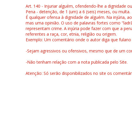
Art. 140 - Injuriar alguém, ofendendo-lhe a dignidade o
Pena - detenção, de 1 (um) a 6 (seis) meses, ou multa.
É qualquer ofensa à dignidade de alguém. Na injúria, ao
mas uma opinião. O uso de palavras fortes como "ladrão
representam crime. A injúria pode fazer com que a pen
referentes a raça, cor, etnia, religião ou origem.
Exemplo: Um comentário onde o autor diga que fulano é la
-Sejam agressivos ou ofensivos, mesmo que de um come
-Não tenham relação com a nota publicada pelo Site.
Atenção: Só serão disponibilizados no site os comentá