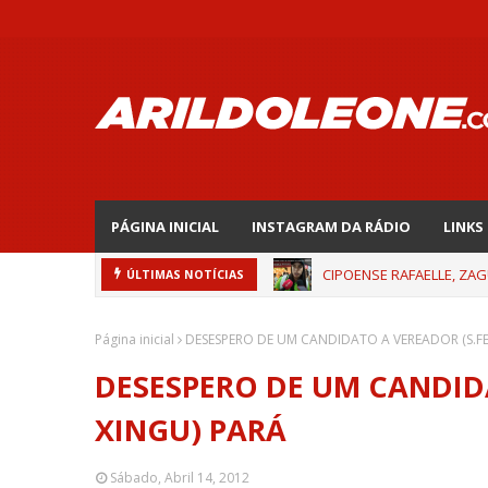
PÁGINA INICIAL
INSTAGRAM DA RÁDIO
LINKS
CIPOENSE RAFAELLE, ZAG
ÚLTIMAS NOTÍCIAS
Página inicial
DESESPERO DE UM CANDIDATO A VEREADOR (S.FE
DESESPERO DE UM CANDIDA
XINGU) PARÁ
Sábado, Abril 14, 2012