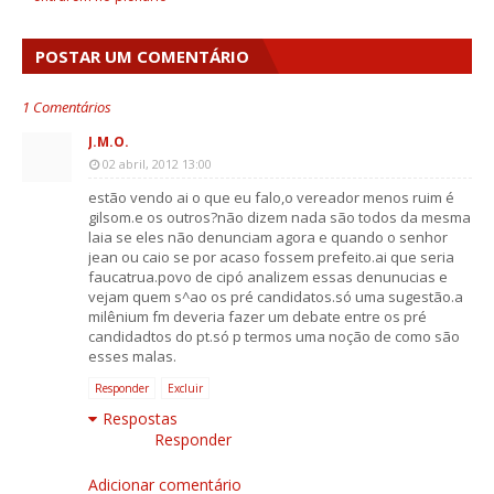
POSTAR UM COMENTÁRIO
1 Comentários
J.M.O.
02 abril, 2012 13:00
estão vendo ai o que eu falo,o vereador menos ruim é
gilsom.e os outros?não dizem nada são todos da mesma
laia se eles não denunciam agora e quando o senhor
jean ou caio se por acaso fossem prefeito.ai que seria
faucatrua.povo de cipó analizem essas denunucias e
vejam quem s^ao os pré candidatos.só uma sugestão.a
milênium fm deveria fazer um debate entre os pré
candidadtos do pt.só p termos uma noção de como são
esses malas.
Responder
Excluir
Respostas
Responder
Adicionar comentário