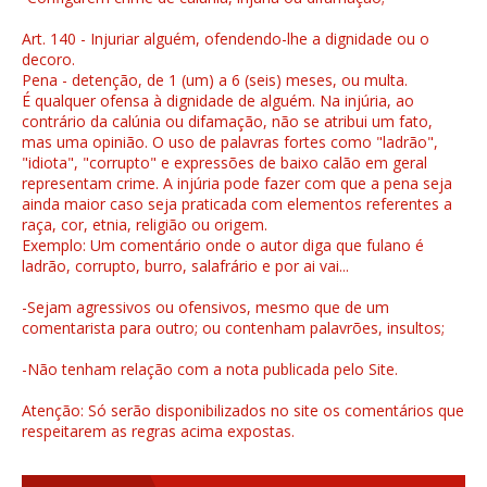
Art. 140 - Injuriar alguém, ofendendo-lhe a dignidade ou o
decoro.
Pena - detenção, de 1 (um) a 6 (seis) meses, ou multa.
É qualquer ofensa à dignidade de alguém. Na injúria, ao
contrário da calúnia ou difamação, não se atribui um fato,
mas uma opinião. O uso de palavras fortes como "ladrão",
"idiota", "corrupto" e expressões de baixo calão em geral
representam crime. A injúria pode fazer com que a pena seja
ainda maior caso seja praticada com elementos referentes a
raça, cor, etnia, religião ou origem.
Exemplo: Um comentário onde o autor diga que fulano é
ladrão, corrupto, burro, salafrário e por ai vai...
-Sejam agressivos ou ofensivos, mesmo que de um
comentarista para outro; ou contenham palavrões, insultos;
-Não tenham relação com a nota publicada pelo Site.
Atenção: Só serão disponibilizados no site os comentários que
respeitarem as regras acima expostas.