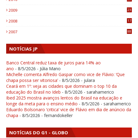
1
2009
23
4
2008
17
1
2007
88
NOTÍCIAS JP
Banco Central reduz taxa de juros para 14% ao
ano
- 8/5/2026
- Júlia Mano
Michelle comenta Alfredo Gaspar como vice de Flávio: ‘Que
chapa possa ser vitoriosa’
- 8/5/2026
- julara
Ceará em 1º: veja as cidades que dominam o top 10 da
educação do Brasil no Ideb
- 8/5/2026
- sarahamerico
Ibed 2025 mostra avanços lentos do Brasil na educação e
longe da meta para o ensino médio
- 8/5/2026
- sarahamerico
Eduardo Bolsonaro ‘critica’ vice de Flávio em dia de anúncio da
chapa
- 8/5/2026
- fernandokeller
NOTÍCIAS DO G1 - GLOBO