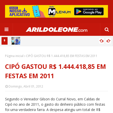
OR:
DE OLHO EM PARIS 2024, SELEÇÃO FEMININA GOLEIA JAMAICA EM
Página inicial
SALVADOR
CIPÓ GASTOU R$ 1.444.418,85 EM FESTAS EM 2011
CIPÓ GASTOU R$ 1.444.418,85 EM
FESTAS EM 2011
Domingo, Abril 01, 2012
Segundo o Vereador Gilson do Curral Novo, em Caldas de
Cipó no ano de 2011, o gasto do dinheiro público com festas
foi uma verdadeira farra. A despesa atingiu um total de R$