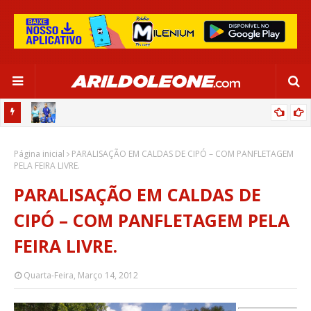
OR:
DE OLHO EM PARIS 2024, SELEÇÃO FEMININA GOLEIA JAMAICA EM
Página inicial
SALVADOR
PARALISAÇÃO EM CALDAS DE CIPÓ – COM PANFLETAGEM
PELA FEIRA LIVRE.
PARALISAÇÃO EM CALDAS DE
CIPÓ – COM PANFLETAGEM PELA
FEIRA LIVRE.
Quarta-Feira, Março 14, 2012