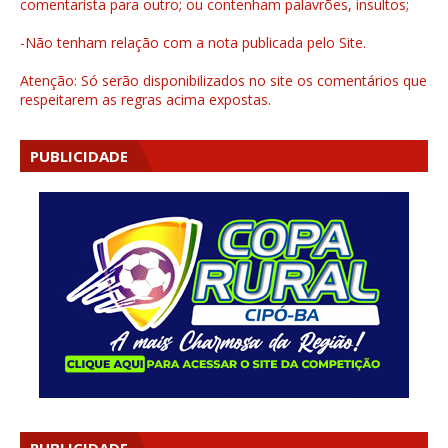
comentarista para outro; ou contenham palavrões, insultos;
-Não tenham relação com a nota publicada pelo Site.
Atenção: Só serão disponibilizados no site os comentários que
respeitarem as regras acima expostas.
PUBLICIDADE