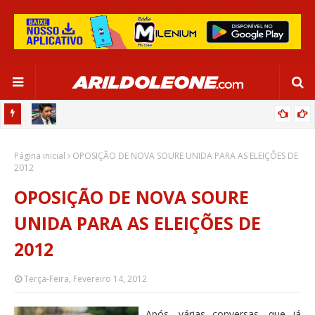
CA EM
EDNALDO RODRIGUES RELEMBRA INÍCIO DE RAFAELLE:
Página inicial
“SATISFAÇÃO MUITO GRANDE”
OPOSIÇÃO DE NOVA SOURE UNIDA PARA AS ELEIÇÕES DE
2012
OPOSIÇÃO DE NOVA SOURE
UNIDA PARA AS ELEIÇÕES DE
2012
Terça-Feira, Fevereiro 14, 2012
Após, várias conversas, que já