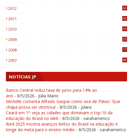
6
2012
62
1
2011
43
1
2010
33
1
2009
23
4
2008
17
1
2007
88
NOTÍCIAS JP
Banco Central reduz taxa de juros para 14% ao
ano
- 8/5/2026
- Júlia Mano
Michelle comenta Alfredo Gaspar como vice de Flávio: ‘Que
chapa possa ser vitoriosa’
- 8/5/2026
- julara
Ceará em 1º: veja as cidades que dominam o top 10 da
educação do Brasil no Ideb
- 8/5/2026
- sarahamerico
Ibed 2025 mostra avanços lentos do Brasil na educação e
longe da meta para o ensino médio
- 8/5/2026
- sarahamerico