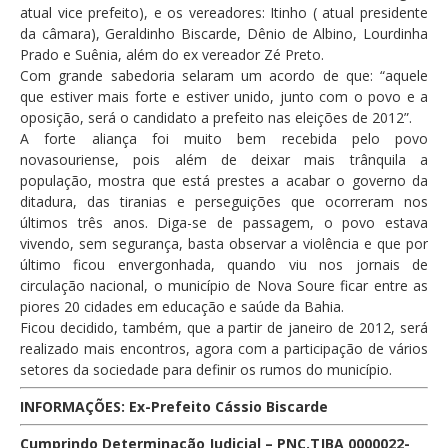
atual vice prefeito), e os vereadores: Itinho ( atual presidente
da câmara), Geraldinho Biscarde, Dênio de Albino, Lourdinha
Prado e Suênia, além do ex vereador Zé Preto.
Com grande sabedoria selaram um acordo de que: “aquele
que estiver mais forte e estiver unido, junto com o povo e a
oposição, será o candidato a prefeito nas eleições de 2012”.
A forte aliança foi muito bem recebida pelo povo
novasouriense, pois além de deixar mais trânquila a
população, mostra que está prestes a acabar o governo da
ditadura, das tiranias e perseguições que ocorreram nos
últimos três anos. Diga-se de passagem, o povo estava
vivendo, sem segurança, basta observar a violência e que por
último ficou envergonhada, quando viu nos jornais de
circulação nacional, o município de Nova Soure ficar entre as
piores 20 cidades em educação e saúde da Bahia.
Ficou decidido, também, que a partir de janeiro de 2012, será
realizado mais encontros, agora com a participação de vários
setores da sociedade para definir os rumos do município.
INFORMAÇÕES: Ex-Prefeito Cássio Biscarde
Cumprindo Determinação Judicial – PNC.TJBA 0000022-