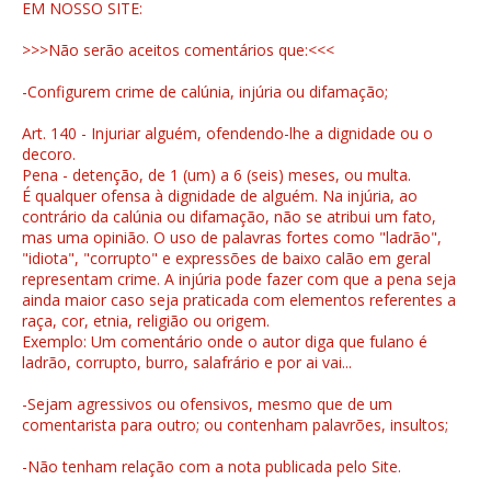
EM NOSSO SITE:
>>>Não serão aceitos comentários que:<<<
-Configurem crime de calúnia, injúria ou difamação;
Art. 140 - Injuriar alguém, ofendendo-lhe a dignidade ou o
decoro.
Pena - detenção, de 1 (um) a 6 (seis) meses, ou multa.
É qualquer ofensa à dignidade de alguém. Na injúria, ao
contrário da calúnia ou difamação, não se atribui um fato,
mas uma opinião. O uso de palavras fortes como "ladrão",
"idiota", "corrupto" e expressões de baixo calão em geral
representam crime. A injúria pode fazer com que a pena seja
ainda maior caso seja praticada com elementos referentes a
raça, cor, etnia, religião ou origem.
Exemplo: Um comentário onde o autor diga que fulano é
ladrão, corrupto, burro, salafrário e por ai vai...
-Sejam agressivos ou ofensivos, mesmo que de um
comentarista para outro; ou contenham palavrões, insultos;
-Não tenham relação com a nota publicada pelo Site.