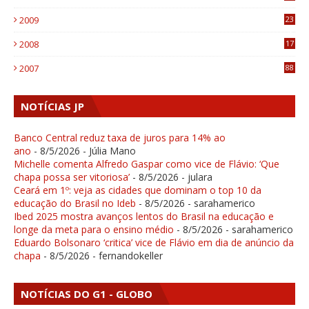
1
2009
23
4
2008
17
1
2007
88
NOTÍCIAS JP
Banco Central reduz taxa de juros para 14% ao
ano
- 8/5/2026
- Júlia Mano
Michelle comenta Alfredo Gaspar como vice de Flávio: ‘Que
chapa possa ser vitoriosa’
- 8/5/2026
- julara
Ceará em 1º: veja as cidades que dominam o top 10 da
educação do Brasil no Ideb
- 8/5/2026
- sarahamerico
Ibed 2025 mostra avanços lentos do Brasil na educação e
longe da meta para o ensino médio
- 8/5/2026
- sarahamerico
Eduardo Bolsonaro ‘critica’ vice de Flávio em dia de anúncio da
chapa
- 8/5/2026
- fernandokeller
NOTÍCIAS DO G1 - GLOBO