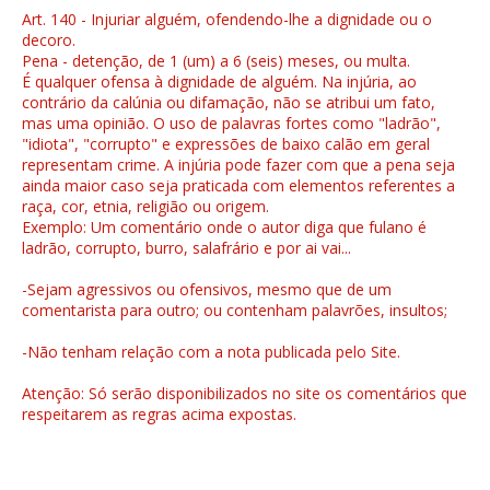
Art. 140 - Injuriar alguém, ofendendo-lhe a dignidade ou o
decoro.
Pena - detenção, de 1 (um) a 6 (seis) meses, ou multa.
É qualquer ofensa à dignidade de alguém. Na injúria, ao
contrário da calúnia ou difamação, não se atribui um fato,
mas uma opinião. O uso de palavras fortes como "ladrão",
"idiota", "corrupto" e expressões de baixo calão em geral
representam crime. A injúria pode fazer com que a pena seja
ainda maior caso seja praticada com elementos referentes a
raça, cor, etnia, religião ou origem.
Exemplo: Um comentário onde o autor diga que fulano é
ladrão, corrupto, burro, salafrário e por ai vai...
-Sejam agressivos ou ofensivos, mesmo que de um
comentarista para outro; ou contenham palavrões, insultos;
-Não tenham relação com a nota publicada pelo Site.
Atenção: Só serão disponibilizados no site os comentários que
respeitarem as regras acima expostas.