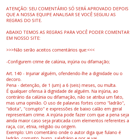
ATENÇÃO: SEU COMENTÁRIO SÓ SERÁ APROVADO DEPOIS
QUE A NOSSA EQUIPE ANALISAR SE VOCÊ SEGUIU AS
REGRAS DO SITE.
ABAIXO TEMOS AS REGRAS PARA VOCÊ PODER COMENTAR
EM NOSSO SITE:
>>>Não serão aceitos comentários que:<<<
-Configurem crime de calúnia, injúria ou difamação;
Art. 140 - Injuriar alguém, ofendendo-lhe a dignidade ou o
decoro.
Pena - detenção, de 1 (um) a 6 (seis) meses, ou multa.
É qualquer ofensa à dignidade de alguém. Na injúria, ao
contrário da calúnia ou difamação, não se atribui um fato,
mas uma opinião. O uso de palavras fortes como "ladrão",
"idiota", "corrupto" e expressões de baixo calão em geral
representam crime. A injúria pode fazer com que a pena seja
ainda maior caso seja praticada com elementos referentes a
raça, cor, etnia, religião ou origem.
Exemplo: Um comentário onde o autor diga que fulano é
ladrão, corrupto, burro, salafrário e por ai vai...