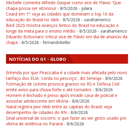
Michelle comenta Alfredo Gaspar como vice de Flávio: ‘Que
chapa possa ser vitoriosa’
- 8/5/2026
- julara
Ceará em 1º: veja as cidades que dominam o top 10 da
educação do Brasil no Ideb
- 8/5/2026
- sarahamerico
Ibed 2025 mostra avanços lentos do Brasil na educação e
longe da meta para o ensino médio
- 8/5/2026
- sarahamerico
Eduardo Bolsonaro ‘critica’ vice de Flávio em dia de anúncio da
chapa
- 8/5/2026
- fernandokeller
NOTÍCIAS DO G1 - GLOBO
Entenda por que Piracicaba é a cidade mais afetada pelo novo
tarifaço dos EUA: 'corda no pescoço', diz Simespi
- 8/6/2026
Formação de ciclone provoca granizo no RS e Defesa Civil
emite aviso para chuva forte e até tornados
- 8/6/2026
Homem é linchado e preso após invadir casa de policial e
assustar adolescente em Vitória
- 8/6/2026
Natal registra pior Ideb entre as capitais do Brasil; veja
desempenho de cidades do RN
- 8/6/2026
Sinal universal de socorro: o que fazer ao ver gesto usado por
vítima de violência no Paraná
- 8/6/2026