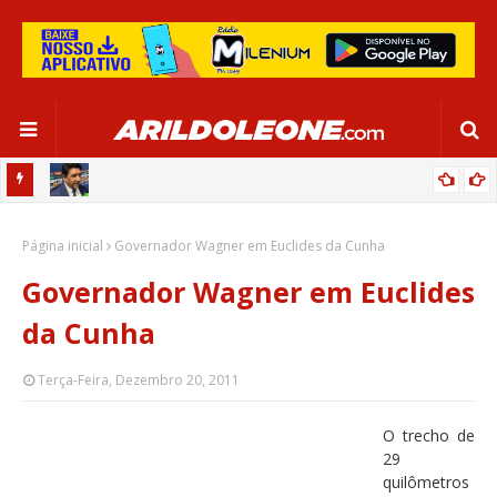
CA EM
EDNALDO RODRIGUES RELEMBRA INÍCIO DE RAFAELLE:
Página inicial
“SATISFAÇÃO MUITO GRANDE”
Governador Wagner em Euclides da Cunha
Governador Wagner em Euclides
da Cunha
Terça-Feira, Dezembro 20, 2011
O trecho de
29
quilômetros