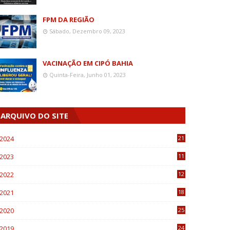
FPM DA REGIÃO
Sábado, Dezembro 09, 2023
VACINAÇÃO EM CIPÓ BAHIA
Quinta-Feira, Junho 01, 2023
ARQUIVO DO SITE
2024
21
2023
11
6
2022
12
0
2021
18
7
2020
25
0
2019
24