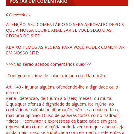
POSTAR UM COMENTÁRIO
0 Comentários
ATENÇÃO: SEU COMENTÁRIO SÓ SERÁ APROVADO DEPOIS
QUE A NOSSA EQUIPE ANALISAR SE VOCÊ SEGUIU AS
REGRAS DO SITE.
ABAIXO TEMOS AS REGRAS PARA VOCÊ PODER COMENTAR
EM NOSSO SITE:
>>>Não serão aceitos comentários que:<<<
-Configurem crime de calúnia, injúria ou difamação;
Art. 140 - Injuriar alguém, ofendendo-lhe a dignidade ou o
decoro.
Pena - detenção, de 1 (um) a 6 (seis) meses, ou multa.
É qualquer ofensa à dignidade de alguém. Na injúria, ao
contrário da calúnia ou difamação, não se atribui um fato,
mas uma opinião. O uso de palavras fortes como "ladrão",
"idiota", "corrupto" e expressões de baixo calão em geral
representam crime. A injúria pode fazer com que a pena seja
ainda maior caso seja praticada com elementos referentes a