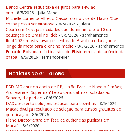
Banco Central reduz taxa de juros para 14% ao
ano
- 8/5/2026
- Júlia Mano
Michelle comenta Alfredo Gaspar como vice de Flávio: ‘Que
chapa possa ser vitoriosa’
- 8/5/2026
- julara
Ceará em 1º: veja as cidades que dominam o top 10 da
educação do Brasil no Ideb
- 8/5/2026
- sarahamerico
Ibed 2025 mostra avanços lentos do Brasil na educação e
longe da meta para o ensino médio
- 8/5/2026
- sarahamerico
Eduardo Bolsonaro ‘critica’ vice de Flávio em dia de anúncio da
chapa
- 8/5/2026
- fernandokeller
NOTÍCIAS DO G1 - GLOBO
PSD-MG anuncia apoio de PP, União Brasil e Novo a Simões;
Aro, Viana e 'Superman' terão candidaturas isoladas ao
Senado, diz partido
- 8/6/2026
DAX apresenta soluções práticas para cozinhas
- 8/6/2026
Macaé divulga resultado de seleção para cursos gratuitos de
qualificação
- 8/6/2026
Plano Diretor entra em fase de audiências públicas em
Macaé
- 8/6/2026