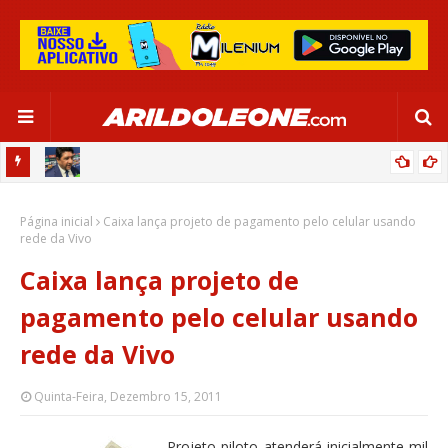
CA EM
EDNALDO RODRIGUES RELEMBRA INÍCIO DE RAFAELLE:
Página inicial
“SATISFAÇÃO MUITO GRANDE”
Caixa lança projeto de pagamento pelo celular usando
rede da Vivo
Caixa lança projeto de
pagamento pelo celular usando
rede da Vivo
Quinta-Feira, Dezembro 15, 2011
Projeto piloto atenderá inicialmente mil