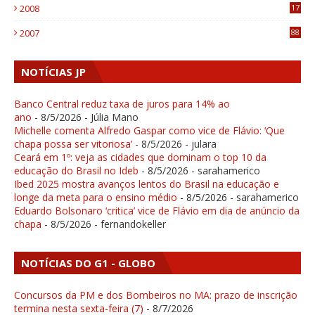
2008
17
1
2007
88
NOTÍCIAS JP
Banco Central reduz taxa de juros para 14% ao
ano
- 8/5/2026
- Júlia Mano
Michelle comenta Alfredo Gaspar como vice de Flávio: ‘Que
chapa possa ser vitoriosa’
- 8/5/2026
- julara
Ceará em 1º: veja as cidades que dominam o top 10 da
educação do Brasil no Ideb
- 8/5/2026
- sarahamerico
Ibed 2025 mostra avanços lentos do Brasil na educação e
longe da meta para o ensino médio
- 8/5/2026
- sarahamerico
Eduardo Bolsonaro ‘critica’ vice de Flávio em dia de anúncio da
chapa
- 8/5/2026
- fernandokeller
NOTÍCIAS DO G1 - GLOBO
Concursos da PM e dos Bombeiros no MA: prazo de inscrição
termina nesta sexta-feira (7)
- 8/7/2026