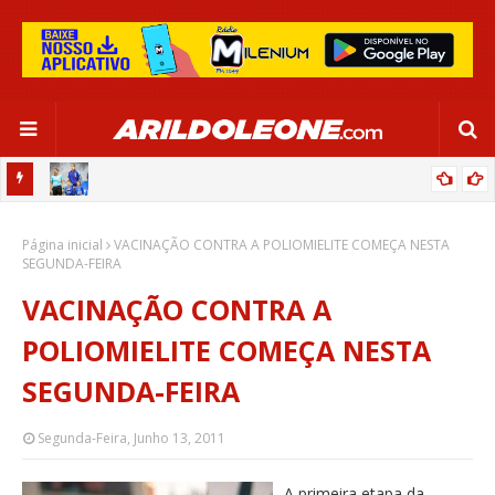
OR:
DE OLHO EM PARIS 2024, SELEÇÃO FEMININA GOLEIA JAMAICA EM
Página inicial
SALVADOR
VACINAÇÃO CONTRA A POLIOMIELITE COMEÇA NESTA
SEGUNDA-FEIRA
VACINAÇÃO CONTRA A
POLIOMIELITE COMEÇA NESTA
SEGUNDA-FEIRA
Segunda-Feira, Junho 13, 2011
A primeira etapa da