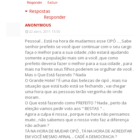
Responder
Excluir
Respostas
Responder
ANONYMOUS
22 abril, 2011 15:55
Pessoal .. Está na hora de mudarmos esse CIPÓ .. , Sabe
senhor prefeito se você quer continuar com o seu cargo
faça o melhor para a sua cidade ,não estará ajudando
somente a população mais sim a você ,que como
prefeito deveria fazer o melhor para a sua cidade , para
mais na frente seus filhos poderem se orgulhar de você .
Mas o Que Está fazendo ? Nada
O Grande Hotel ? É uma das belezas de cipó , mais na
situação que está tudo está se fechando , vai chegar
uma hora que as pessoas terão vergonha de onde
moram .
O Que está fazendo como PREFEITO ? Nada , perto da
eleição vamos pedir voto aos " BESTAS " ..
Agora a culpa é nossa , porque na hora não pensamos
muito , não sabemos que o nosso voto faz a diferença
não acham ?
TÁ NA HORA DE MUDAR CIPÓ , TÁ NA HORA DE ACREDITAR
EM VOCÊ MESMO AFINAL .. CADÊ A DEMOCRACIA ?