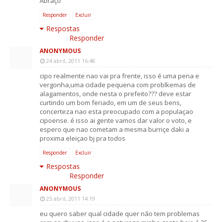
Abraço
Responder
Excluir
Respostas
Responder
ANONYMOUS
24 abril, 2011 16:48
cipo realmente nao vai pra frente, isso é uma pena e
vergonha,uma cidade pequena com problkemas de
alagamentos, onde nesta o prefeito??? deve estar
curtindo um bom feriado, em um de seus bens,
concerteza nao esta preocupado com a populaçao
cipoense. é isso ai gente vamos dar valor o voto, e
espero que nao cometam a mesma burriçe daki a
proxima eleiçao bj pra todos
Responder
Excluir
Respostas
Responder
ANONYMOUS
25 abril, 2011 14:19
eu quero saber qual cidade quer não tem problemas