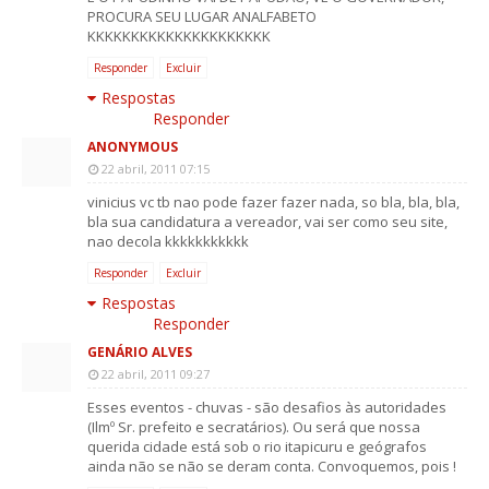
PROCURA SEU LUGAR ANALFABETO
KKKKKKKKKKKKKKKKKKKKK
Responder
Excluir
Respostas
Responder
ANONYMOUS
22 abril, 2011 07:15
vinicius vc tb nao pode fazer fazer nada, so bla, bla, bla,
bla sua candidatura a vereador, vai ser como seu site,
nao decola kkkkkkkkkkk
Responder
Excluir
Respostas
Responder
GENÁRIO ALVES
22 abril, 2011 09:27
Esses eventos - chuvas - são desafios às autoridades
(Ilmº Sr. prefeito e secratários). Ou será que nossa
querida cidade está sob o rio itapicuru e geógrafos
ainda não se não se deram conta. Convoquemos, pois !