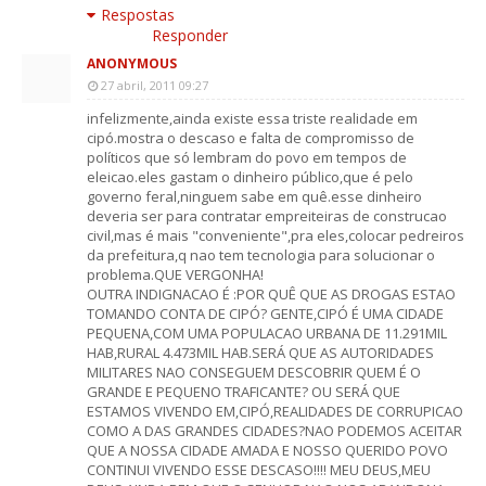
Respostas
Responder
ANONYMOUS
27 abril, 2011 09:27
infelizmente,ainda existe essa triste realidade em
cipó.mostra o descaso e falta de compromisso de
políticos que só lembram do povo em tempos de
eleicao.eles gastam o dinheiro público,que é pelo
governo feral,ninguem sabe em quê.esse dinheiro
deveria ser para contratar empreiteiras de construcao
civil,mas é mais "conveniente",pra eles,colocar pedreiros
da prefeitura,q nao tem tecnologia para solucionar o
problema.QUE VERGONHA!
OUTRA INDIGNACAO É :POR QUÊ QUE AS DROGAS ESTAO
TOMANDO CONTA DE CIPÓ? GENTE,CIPÓ É UMA CIDADE
PEQUENA,COM UMA POPULACAO URBANA DE 11.291MIL
HAB,RURAL 4.473MIL HAB.SERÁ QUE AS AUTORIDADES
MILITARES NAO CONSEGUEM DESCOBRIR QUEM É O
GRANDE E PEQUENO TRAFICANTE? OU SERÁ QUE
ESTAMOS VIVENDO EM,CIPÓ,REALIDADES DE CORRUPICAO
COMO A DAS GRANDES CIDADES?NAO PODEMOS ACEITAR
QUE A NOSSA CIDADE AMADA E NOSSO QUERIDO POVO
CONTINUI VIVENDO ESSE DESCASO!!!! MEU DEUS,MEU