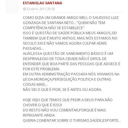
ESTANISLAU SANTANA
23 abril, 2011 20:36
COMO DIZIA UM GRANDE AMIGO MEU, O SAUDOSO LUIZ
GONZAGA DE SANTANA NETO..."QUEM NÃO TEM
COMPETÊNCIA NÃO SE ESTABELECE"
ISSO É QUESTÃO DE SAÚDE PÚBLICA MEUS AMIGOS,SEI
TAMBEM QUE É MUITO ANTIGO, MAS NÓS ESTAMOS NO
SECULO XXI E NÃO VAMOS AGORA CULPAR ADMS
PASSADAS...
ALIÁS,ESSA QUESTÃO DE SANEAMENTO BÁSICO É UM
DESPRIVILEGIO DE TODA CIDADE.NÃO É DIFICIL DE
ENTENDER QUE BOA PARTE DAS PESSOAS QUE ADOECE É
POR ESTE PROBLEMA.
EM OUTRA ADMINISTRAÇÃO PASSADA NÓS VIVIAMOS NA
LEI DA MORDAÇA,PERSEGUIÇÃO POLITICA E OUTRAS
COISAS MAIS...
NÃO SEI O QUE É PIOR, SE É ANTES OU AGORA.
HOJE VEJO QUE TEMOS QUE PEDIR A DEUS PARA NÃO
CHOVER.O QUE É ISSO!
DO RESTO NÃO VOU COMENTAR,PORQUE É MAIS
INTRIGANTE AINDA.
QUERIA COMENTAR SOBRE O TURISMO,SAÚDE,ESPORTE...