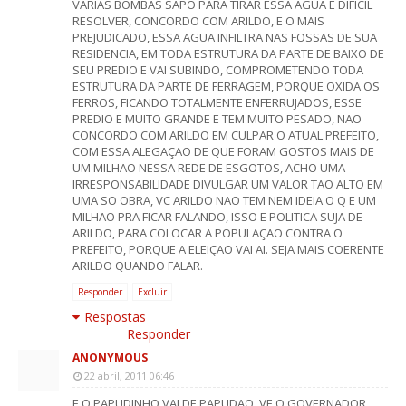
VARIAS BOMBAS SAPO PARA TIRAR ESSA AGUA E DIFICIL
RESOLVER, CONCORDO COM ARILDO, E O MAIS
PREJUDICADO, ESSA AGUA INFILTRA NAS FOSSAS DE SUA
RESIDENCIA, EM TODA ESTRUTURA DA PARTE DE BAIXO DE
SEU PREDIO E VAI SUBINDO, COMPROMETENDO TODA
ESTRUTURA DA PARTE DE FERRAGEM, PORQUE OXIDA OS
FERROS, FICANDO TOTALMENTE ENFERRUJADOS, ESSE
PREDIO E MUITO GRANDE E TEM MUITO PESADO, NAO
CONCORDO COM ARILDO EM CULPAR O ATUAL PREFEITO,
COM ESSA ALEGAÇAO DE QUE FORAM GOSTOS MAIS DE
UM MILHAO NESSA REDE DE ESGOTOS, ACHO UMA
IRRESPONSABILIDADE DIVULGAR UM VALOR TAO ALTO EM
UMA SO OBRA, VC ARILDO NAO TEM NEM IDEIA O Q E UM
MILHAO PRA FICAR FALANDO, ISSO E POLITICA SUJA DE
ARILDO, PARA COLOCAR A POPULAÇAO CONTRA O
PREFEITO, PORQUE A ELEIÇAO VAI AI. SEJA MAIS COERENTE
ARILDO QUANDO FALAR.
Responder
Excluir
Respostas
Responder
ANONYMOUS
22 abril, 2011 06:46
E O PAPUDINHO VAI DE PAPUDAO, VE O GOVERNADOR,