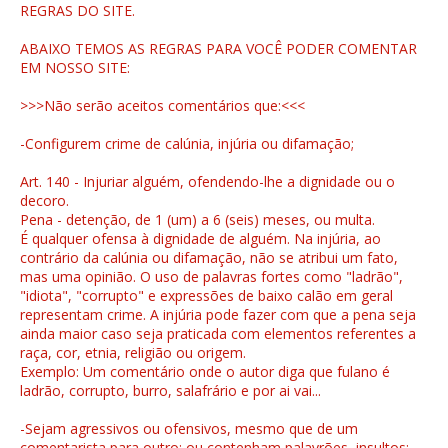
REGRAS DO SITE.
ABAIXO TEMOS AS REGRAS PARA VOCÊ PODER COMENTAR
EM NOSSO SITE:
>>>Não serão aceitos comentários que:<<<
-Configurem crime de calúnia, injúria ou difamação;
Art. 140 - Injuriar alguém, ofendendo-lhe a dignidade ou o
decoro.
Pena - detenção, de 1 (um) a 6 (seis) meses, ou multa.
É qualquer ofensa à dignidade de alguém. Na injúria, ao
contrário da calúnia ou difamação, não se atribui um fato,
mas uma opinião. O uso de palavras fortes como "ladrão",
"idiota", "corrupto" e expressões de baixo calão em geral
representam crime. A injúria pode fazer com que a pena seja
ainda maior caso seja praticada com elementos referentes a
raça, cor, etnia, religião ou origem.
Exemplo: Um comentário onde o autor diga que fulano é
ladrão, corrupto, burro, salafrário e por ai vai...
-Sejam agressivos ou ofensivos, mesmo que de um
comentarista para outro; ou contenham palavrões, insultos;