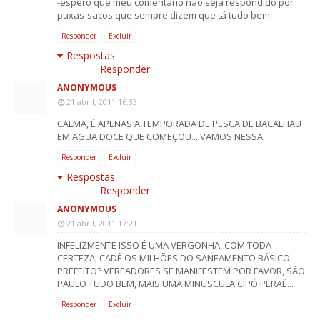
-espero que meu comentário não seja respondido por
puxas-sacos que sempre dizem que tá tudo bem.
Responder
Excluir
Respostas
Responder
ANONYMOUS
21 abril, 2011 16:33
CALMA, É APENAS A TEMPORADA DE PESCA DE BACALHAU
EM AGUA DOCE QUE COMEÇOU... VAMOS NESSA.
Responder
Excluir
Respostas
Responder
ANONYMOUS
21 abril, 2011 17:21
INFELIZMENTE ISSO É UMA VERGONHA, COM TODA
CERTEZA, CADÊ OS MILHÕES DO SANEAMENTO BÁSICO
PREFEITO? VEREADORES SE MANIFESTEM POR FAVOR, SÃO
PAULO TUDO BEM, MAIS UMA MINUSCULA CIPÓ PERAÊ...
Responder
Excluir