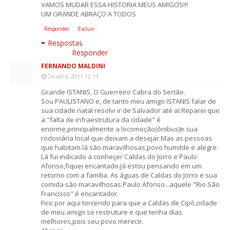
VAMOS MUDAR ESSA HISTORIA MEUS AMIGOS!!!
UM GRANDE ABRAÇO A TODOS
Responder
Excluir
Respostas
Responder
FERNANDO MALDINI
24 abril, 2011 12:11
Grande ISTANIS, O Guerreiro Cabra do Sertão.
Sou PAULISTANO e, de tanto meu amigo ISTANIS falar de
sua cidade natal resolvi ir de Salvador até aí.Reparei que
a "falta de infraestrutura da cidade" é
enorme,principalmente a locomoção(ônibus)e sua
rodoviária local que deixam a desejar.Mas as pessoas
que habitam lá são maravilhosas,povo humilde e alegre.
Lá fui indicado a conheçer Caldas do Jorro e Paulo
Afonso,fiquei encantado.Já estou pensando em um
retorno com a família. As águas de Caldas do Jorro e sua
comida são maravilhosas.Paulo Afonso...aquele "Rio São
Francisco" é encantador.
Fico por aqui torcendo para que a Caldas de Cipó,cidade
de meu amigo se restruture e que tenha dias
melhores,pois seu povo merece.