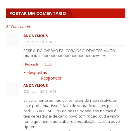
POSTAR UM COMENTÁRIO
21 Comentários
ANONYMOUS
21 abril, 2011 16:05
ESSE AI DO CARRÃO FOI CORAJOSO, DEVE TER MUITO
DINHEIRO ...KKKKKKKKKKKKKKKKKKKKKK!!!!!!!!!!!
Responder
Excluir
Respostas
Responder
ANONYMOUS
21 abril, 2011 16:08
sinceramente eu não sei como ainda não resolveram
este problema, isso é falta de vontade desses políticos.
cadÊ OS VEREADORIS de nossa cidade. tão na toca é?
tem vereador ai de carro novo com rodão, dvd e vidro
fumê que nem quer saber da população. acorda povo
cipoense!