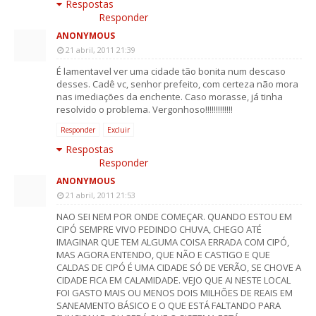
Respostas
Responder
ANONYMOUS
21 abril, 2011 21:39
É lamentavel ver uma cidade tão bonita num descaso
desses. Cadê vc, senhor prefeito, com certeza não mora
nas imediações da enchente. Caso morasse, já tinha
resolvido o problema. Vergonhoso!!!!!!!!!!!!!
Responder
Excluir
Respostas
Responder
ANONYMOUS
21 abril, 2011 21:53
NAO SEI NEM POR ONDE COMEÇAR. QUANDO ESTOU EM
CIPÓ SEMPRE VIVO PEDINDO CHUVA, CHEGO ATÉ
IMAGINAR QUE TEM ALGUMA COISA ERRADA COM CIPÓ,
MAS AGORA ENTENDO, QUE NÃO E CASTIGO E QUE
CALDAS DE CIPÓ É UMA CIDADE SÓ DE VERÃO, SE CHOVE A
CIDADE FICA EM CALAMIDADE. VEJO QUE AI NESTE LOCAL
FOI GASTO MAIS OU MENOS DOIS MILHÕES DE REAIS EM
SANEAMENTO BÁSICO E O QUE ESTÁ FALTANDO PARA