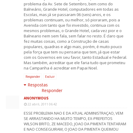
problema da Av. Sete de Setembro, bem como do
Balneário, Grande Hotel, computadores em todas as
Escolas, mas já se passaram 06 (seis) anos, e os
problemas continuam, ou melhor, só pioraram, pois a
Avenida com tanto que foi investido, continua com os
mesmos problemas, o Grande Hotel, cada vez pior e o
Balneario nem sem fala, sem falar no resto. É claro que
fez muitas coisas, como a Construção de casas
populares, quadras e algo mais, porém, é muito pouco
pela força que tem ou pensaria que tem, já que estar
com os Governos em seu favor, tanto Estadual e Federal.
Mas também, acreditar que ele faria tudo que prometeu
na Campanha é acreditar em Papai Noel.
Responder
Excluir
Respostas
Responder
ANONYMOUS
22 abril, 2011 06:42
ESSE PROBLEMA NAO E DA ATUAL ADMINISTRAÇAO, VEM
SE ARRASTANDO HA MUITO TEMPO, EX-PREFEITOS
WILSON BRITO, ZE MACEDO, JOAO DA PIMENTA TENTARAM
E NAO CONSEGUIRAM, O JOAO DA PIMENTA QUEIMOU