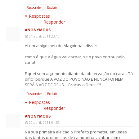
Responder
Excluir
Respostas
Responder
ANONYMOUS
21 abril, 2011 23:10
Aí um amigo meu de Alagoinhas disse:
como é que a água vai escoar, se o povo entrou pelo
cano!
Fiquei sem argumento diante da observação do cara... Tá
dificil porque A VOZ DO POVO NÃO É NUNCA FOI NEM
SERÁ A VOZ DE DEUS... Graças a Deus!!!!!!
Responder
Excluir
Respostas
Responder
ANONYMOUS
22 abril, 2011 01:52
Na sua primeira eleição o Prefeito prometeu em umas
das tantas promessas de campanha, acabar com o