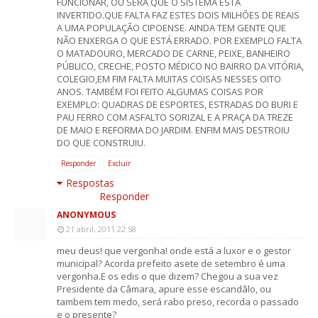
FUNCIONAR, OU SERÁ QUE O SISTEMA ESTÁ
INVERTIDO.QUE FALTA FAZ ESTES DOIS MILHÕES DE REAIS
A UMA POPULAÇÃO CIPOENSE. AINDA TEM GENTE QUE
NÃO ENXERGA O QUE ESTÁ ERRADO. POR EXEMPLO FALTA
O MATADOURO, MERCADO DE CARNE, PEIXE, BANHEIRO
PÚBLICO, CRECHE, POSTO MÉDICO NO BAIRRO DA VITÓRIA,
COLEGIO,EM FIM FALTA MUITAS COISAS NESSES OITO
ANOS. TAMBÉM FOI FEITO ALGUMAS COISAS POR
EXEMPLO: QUADRAS DE ESPORTES, ESTRADAS DO BURI E
PAU FERRO COM ASFALTO SORIZAL E A PRAÇA DA TREZE
DE MAIO E REFORMA DO JARDIM. ENFIM MAIS DESTROIU
DO QUE CONSTRUIU.
Responder
Excluir
Respostas
Responder
ANONYMOUS
21 abril, 2011 22:58
meu deus! que vergonha! onde está a luxor e o gestor
municipal? Acorda prefeito asete de setembro é uma
vergonha.E os edis o que dizem? Chegou a sua vez
Presidente da Câmara, apure esse escandâlo, ou
tambem tem medo, será rabo preso, recorda o passado
e o presente?