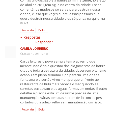
com as chuvas, isso é a natureza minha gente,hoje é 25
de abril de 2011,têm água no centro da cidade. Esses
comentários mádosos só serve para destruir nossa
cidade, é isso que voçês quere, essas pessoas que
quere destruir nossa cidade eles só pensa na quilo, na
viuva.
Responder
Excluir
Respostas
Responder
CAMILA LOUREIRO
26 abril, 2011 07:53
Caros leitores o povo sempre tem o governo que
merece, não é só a questão dos alagamentos do bairro
citado e toda a estrutura da cidade, observem o turismo
acabou em pleno feriadão Cipó parecia uma cidade
fantasma e o sertão virou mar, porque enfrente ao
restaurante de Kulu mais parecia o mar quando as
carretas passavam e as aguas formavam ondas. E outro
detalhe a piscina está um desastre precisa de uma
manutenção várias pessoas sairam de lá com os pes
cortados do azulejo velho sem manutenção um risco.
Responder
Excluir