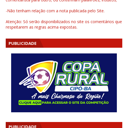
-Não tenham relação com a nota publicada pelo Site.
Atenção: Só serão disponibilizados no site os comentários que
respeitarem as regras acima expostas.
PUBLICIDADE
PUBLICIDADE