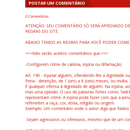
POSTAR UM COMENTÁRIO
0 Comentários
ATENÇÃO: SEU COMENTÁRIO SÓ SERÁ APROVADO DEP
REGRAS DO SITE.
ABAIXO TEMOS AS REGRAS PARA VOCÊ PODER COME
>>>Não serão aceitos comentários que:<<<
-Configurem crime de calúnia, injúria ou difamação;
Art. 140 - Injuriar alguém, ofendendo-lhe a dignidade o
Pena - detenção, de 1 (um) a 6 (seis) meses, ou multa.
É qualquer ofensa à dignidade de alguém. Na injúria, ao
mas uma opinião. O uso de palavras fortes como "ladrão
representam crime. A injúria pode fazer com que a pen
referentes a raça, cor, etnia, religião ou origem.
Exemplo: Um comentário onde o autor diga que fulano é la
-Sejam agressivos ou ofensivos, mesmo que de um come