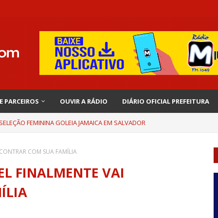
 E PARCEIROS
OUVIR A RÁDIO
DIÁRIO OFICIAL PREFEITURA
 SELEÇÃO FEMININA GOLEIA JAMAICA EM SALVADOR
ENCONTRAR COM SUA FAMÍLIA
OEL FINALMENTE VAI
ÍLIA