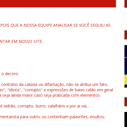
OIS QUE A NOSSA EQUIPE ANALISAR SE VOCÊ SEGUIU AS
NTAR EM NOSSO SITE:
u o decoro.
 contrário da calúnia ou difamação, não se atribui um fato,
", "idiota", "corrupto" e expressões de baixo calão em geral
a seja ainda maior caso seja praticada com elementos
drão, corrupto, burro, salafrário e por ai vai...
ntarista para outro; ou contenham palavrões, insultos;