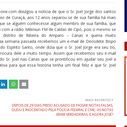
one.com divulgou a noticia de que o Sr. Joel Jorge dos santos
io de Curaçá, aos 12 anos separou-se de sua família há mais
 que se alguém conhecesse algum membro de sua família, que
u com a rádio Mileniun FM de Caldas de Cipó, pois o mesmo se
o distrito de Ribeira do Amparo – Canas e queria muito
. Na semana passada recebemos um e-mail de Deosdete Bispo
 Espírito Santo, onde dizia que o Sr. Joel Jorge era seu tio,
procura dele a muito tempo. Assim que recebemos seu e-mail
 Sr. Joel nas Canas que se prontificou em ajudar seu Joel a
iva para que essa história tenha um final feliz e que Sr. Joel
MAIS RECENTES
DEPOIS DE 29 DIAS PRESO ACUSADO DE PASSAR NOTAS FALSAS,
DUDU E INOCENTADO PELA POLÍCIA FEDERAL E CIVIL: AS NOTAS
ERAM VERDADEIRAS. E AGORA JOSÉ?