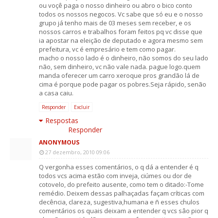
ou voçê paga o nosso dinheiro ou abro o bico conto
todos os nossos negocos. Vc sabe que só eu e o nosso
grupo já tenho mais de 03 meses sem receber, e os
nossos carros e trabalhos foram feitos pq vc disse que
ia apostar na eleição de deputado e agora mesmo sem
prefeitura, vc é empresário e tem como pagar.
macho o nosso lado é o dinheiro, não somos do seu lado
não, sem dinheiro, vc não vale nada. pague logo.quem
manda oferecer um carro xeroque pros grandão lá de
cima é porque pode pagar os pobres.Seja rápido, senão
a casa caiu.
Responder
Excluir
Respostas
Responder
ANONYMOUS
27 dezembro, 2010 09:06
Q vergonha esses comentários, o q dá a entender é q
todos vcs acima estão com inveja, ciúmes ou dor de
cotovelo, do prefeito ausente, como tem o ditado:-Tome
remédio. Deixem dessas palhaçadas façam críticas com
decência, clareza, sugestiva,humana e ñ esses chulos
comentários os quais deixam a entender q vcs sâo pior q