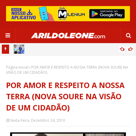
OR:
DE OLHO EM PARIS 2024, SELEÇÃO FEMININA GOLEIA JAMAICA EM
Página inicial
SALVADOR
POR AMOR E RESPEITO A NOSSA TERRA (NOVA SOURE NA
VISÃO DE UM CIDADÃO)
POR AMOR E RESPEITO A NOSSA
TERRA (NOVA SOURE NA VISÃO
DE UM CIDADÃO)
Sexta-Feira, Dezembro 24, 2010