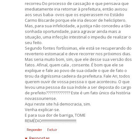
recorreu Do processo de cassação e que pensava que
imediatamente iria retornar à prefeitura, então avisou
aos seus baba- ovos que os esperassem no Estádio
Carmo Biscarde porque ele iria descer de helicóptero.
Mas, para sua infelicidade, a justiça não concedeu a tão
sonhada oportunidade, para agravar ainda mais a
situação, uma infecção intestinal o impediu de realizar o
seu feito.
Segundo fontes fortíssimas, ele está se recuperando do
reverterio estomacal e deve recorrer nos próximos dias.
Mas seria muito bom, sim, que ele desse sua versão dos
fatos. Afinal, quem cala , consente. É bom que ele se
explique e fale ao povo de sua cidade o que de fato o
tirou da digníssima cadeira da prefeitura. Fale Ari, todos
querem ouvir de vossa pessoa o que aconteceu. O que
levou uma pessoa da sua índole a ser deposta do cargo
de prefeito????????????? Este é um fato único da história
novassouriense.
Aqui neste site há democracia, sim.
Venha explicar-se.
E para sua dor de barriga, TOME
REMÉDIO!!!!!!!!!!!!!!!!!!!!!!!!!!!!!!!!!!!!!
Responder
Excluir
Respostas