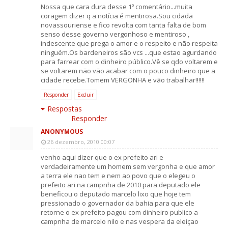
Nossa que cara dura desse 1º comentário...muita
coragem dizer q a notícia é mentirosa.Sou cidadã
novassouriense e fico revolta com tanta falta de bom
senso desse governo vergonhoso e mentiroso ,
indescente que prega o amor e o respeito e não respeita
ninguém.Os bardeneiros são vcs ...que estao agurdando
para farrear com o dinheiro público.Vê se qdo voltarem e
se voltarem não vão acabar com o pouco dinheiro que a
cidade recebe.Tomem VERGONHA e vão trabalhar!!!!!!
Responder
Excluir
Respostas
Responder
ANONYMOUS
26 dezembro, 2010 00:07
venho aqui dizer que o ex prefeito ari e
verdadeiramente um homem sem vergonha e que amor
a terra ele nao tem e nem ao povo que o elegeu o
prefeito ari na campnha de 2010 para deputado ele
beneficou o deputado marcelo lixo que hoje tem
pressionado o governador da bahia para que ele
retorne o ex prefeito pagou com dinheiro publico a
campnha de marcelo nilo e nas vespera da eleiçao