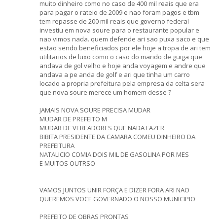
muito dinheiro como no caso de 400 mil reais que era
para pagar o rateio de 2009 e nao foram pagos e tbm
tem repasse de 200 mil reais que governo federal
investiu em nova soure para o restaurante popular e
nao vimos nada. quem defende ari sao puxa saco e que
estao sendo beneficiados por ele hoje a tropa de ari tem
utilitarios de luxo como o caso do marido de guiga que
andava de gol velho e hoje anda voyagem e andre que
andava a pe anda de golf e ari que tinha um carro
locado a propria prefeitura pela empresa da celta sera
que nova soure merece um homem desse ?
JAMAIS NOVA SOURE PRECISA MUDAR
MUDAR DE PREFEITO M
MUDAR DE VEREADORES QUE NADA FAZER
BIBITA PRESIDENTE DA CAMARA COMEU DINHEIRO DA
PREFEITURA
NATALICIO COMIA DOIS MIL DE GASOLINA POR MES
E MUITOS OUTRSO
VAMOS JUNTOS UNIR FORÇA E DIZER FORA ARI NAO
QUEREMOS VOCE GOVERNADO O NOSSO MUNICIPIO
PREFEITO DE OBRAS PRONTAS