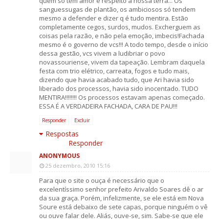
quem só tem amor e respeito à nossa terra... Os
sanguessugas de plantão, os ambiciosos só tendem
mesmo a defender e dizer q é tudo mentira. Estão
completamente cegos, surdos, mudos. Excherguem as
coisas pela razão, e não pela emoção, imbecis!Fachada
mesmo é o governo de vcs!!! A todo tempo, desde o início
dessa gestão, vcs vivem a ludibriar o povo
novassouriense, vivem da tapeação. Lembram daquela
festa com trio elétrico, carreata, fogos e tudo mais,
dizendo que havia acabado tudo, que Ari havia sido
liberado dos processos, havia sido inocentado. TUDO
MENTIRA!!!!!!!! Os processos estavam apenas começado.
ESSA É A VERDADEIRA FACHADA, CARA DE PAU!!!
Responder
Excluir
Respostas
Responder
ANONYMOUS
25 dezembro, 2010 15:16
Para que o site o ouça é necessário que o
excelentíssimo senhor prefeito Arivaldo Soares dê o ar
da sua graça. Porém, infelizmente, se ele está em Nova
Soure está debaixo de sete capas, porque ninguém o vê
ou ouve falar dele. Aliás, ouve-se, sim. Sabe-se que ele