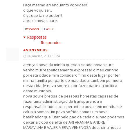
Faça mesmo ari enquanto vc puder!!
o que vc quizer..
é vc que ta no puder!!!
abraço nova soure.
Responder
Excluir
Respostas
Responder
ANONYMOUS
04 janeiro, 2011 18:24
atençao povo da minha querida cidade nova soure
venho mui respeitosamente expressar o meu carinho
por esta cidade mim considero filho deste lugar por ter
minha familia por parte de mae daqui tambem por mora
nesta cidade nova soure e por fazer parte da politica
deste municipio.
nova soure precisa de pessoas honestas capazes de
fazer uma administraçao de transparencia e
responsabilidade social perante o povo sem mentiras e
calunia somos um povo sofrido somos um povo
batalhador que lutar pelo pao de cada dia, nao podemos
deixar a tropa de elite de ARI ARANHA E ANDRE
MARAVILHA E VALERIA ERVA VENENOSA destruir a nossa