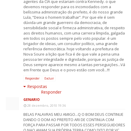
agentes da CIA que estariam contra Kennedy. o que
devemos responder para os incomodados com a
belíssima administração do prefeito, é do nosso grande
Lula, “Deixa o homem trabalhar”. Por que ele é sem
dúvida um grande guerreiro da democracia, de
sensibilidade social e firmeza administrativa, de respeito
aos direitos humanos, com uma carreira límpida, galgada
em todos os postos sempre pelo voto popular. é um
brigador de ideias, um consultor político, uma grande
referência democrática. hoje voltando a prefeitura de
Nova Soure a lição que fica é de que vale a pena uma
pessoa ter integridade e dignidade, porque as justiça de
Deus sempre aparece mesmo a tantas perseguições...Vá
em Frente que Deus e o povo estão com você...!!!
Responder
Excluir
Respostas
Responder
GENARIO
28 dezembro, 2010 19:36
BELAS PALAVRAS MEU AMIGO...Q O BOM DEUS CONTINUE
DANDO O DOM AO PREFEITO ARI DE CONTINUA COM
FORÇA PARA PASSAR POR TODOS ESSES PERSEGUIDORES
Q NAO AMAM SUA PRÓPRIA TERRA.COMO DITO POR VC