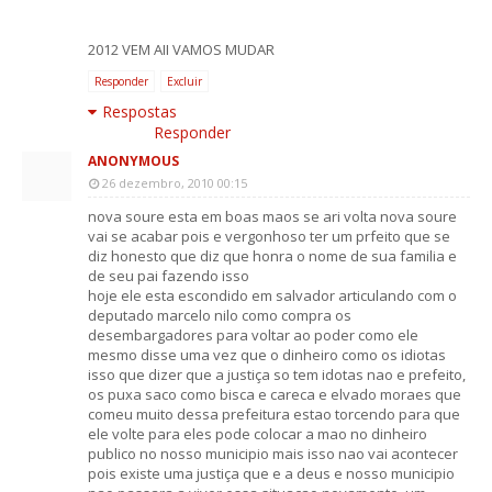
2012 VEM AII VAMOS MUDAR
Responder
Excluir
Respostas
Responder
ANONYMOUS
26 dezembro, 2010 00:15
nova soure esta em boas maos se ari volta nova soure
vai se acabar pois e vergonhoso ter um prfeito que se
diz honesto que diz que honra o nome de sua familia e
de seu pai fazendo isso
hoje ele esta escondido em salvador articulando com o
deputado marcelo nilo como compra os
desembargadores para voltar ao poder como ele
mesmo disse uma vez que o dinheiro como os idiotas
isso que dizer que a justiça so tem idotas nao e prefeito,
os puxa saco como bisca e careca e elvado moraes que
comeu muito dessa prefeitura estao torcendo para que
ele volte para eles pode colocar a mao no dinheiro
publico no nosso municipio mais isso nao vai acontecer
pois existe uma justiça que e a deus e nosso municipio