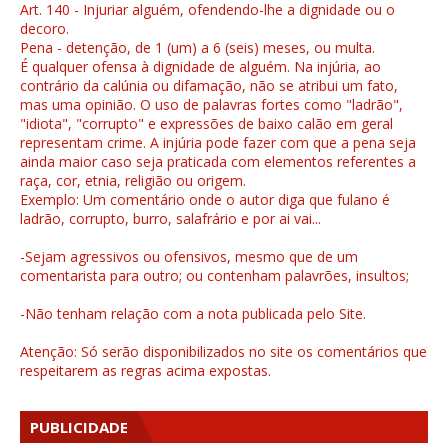
Art. 140 - Injuriar alguém, ofendendo-lhe a dignidade ou o
decoro.
Pena - detenção, de 1 (um) a 6 (seis) meses, ou multa.
É qualquer ofensa à dignidade de alguém. Na injúria, ao
contrário da calúnia ou difamação, não se atribui um fato,
mas uma opinião. O uso de palavras fortes como "ladrão",
"idiota", "corrupto" e expressões de baixo calão em geral
representam crime. A injúria pode fazer com que a pena seja
ainda maior caso seja praticada com elementos referentes a
raça, cor, etnia, religião ou origem.
Exemplo: Um comentário onde o autor diga que fulano é
ladrão, corrupto, burro, salafrário e por ai vai...
-Sejam agressivos ou ofensivos, mesmo que de um
comentarista para outro; ou contenham palavrões, insultos;
-Não tenham relação com a nota publicada pelo Site.
Atenção: Só serão disponibilizados no site os comentários que
respeitarem as regras acima expostas.
PUBLICIDADE