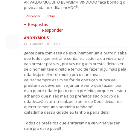
ARIVALDO MUUUITO BEMMMM VINDOOO faça bonito q o
povo ainda acredita em VOCÊ.
Responder
Excluir
Respostas
Responder
ANONYMOUS
04 janeiro, 2011 17:31
gente para com essa de exculhambar um e outro,ñ sabe
que todos que entrar e sentar na cadeira da viuva nao
vao prestar pra vcs , pra vcs ninguem presta..deixa ver
se o homem tem direito e tempo de fazer algu mais pela
cidade..ja melhorou muito pra o que tava..
vai ser sempre assim se for da oposiçao nunca vai
prestar vcs deveriam se juntar e ver o que faziam por
esta pobre cidade junto com o prefeito porque eu estou
achando que ñ são mais os prefeitos são o povo da
cidade...vão cair na real..pelo amor de Deus deixar de
querer comer uma pontinha tambem!!
coitadinha dessa cidade eu tenho é pena dela!!
Todos os prefeitos que entrarem na viuvinha vai ser
ruim pra esse povo!!