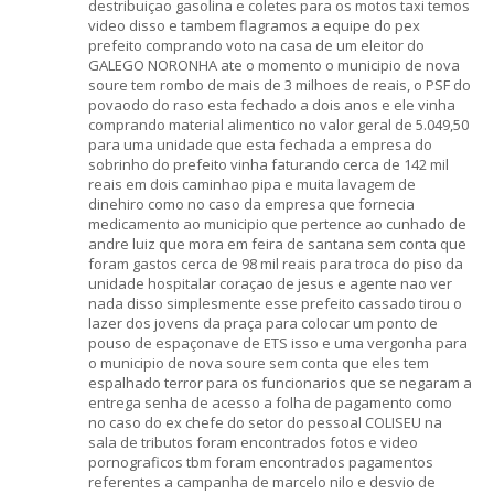
destribuiçao gasolina e coletes para os motos taxi temos
video disso e tambem flagramos a equipe do pex
prefeito comprando voto na casa de um eleitor do
GALEGO NORONHA ate o momento o municipio de nova
soure tem rombo de mais de 3 milhoes de reais, o PSF do
povaodo do raso esta fechado a dois anos e ele vinha
comprando material alimentico no valor geral de 5.049,50
para uma unidade que esta fechada a empresa do
sobrinho do prefeito vinha faturando cerca de 142 mil
reais em dois caminhao pipa e muita lavagem de
dinehiro como no caso da empresa que fornecia
medicamento ao municipio que pertence ao cunhado de
andre luiz que mora em feira de santana sem conta que
foram gastos cerca de 98 mil reais para troca do piso da
unidade hospitalar coraçao de jesus e agente nao ver
nada disso simplesmente esse prefeito cassado tirou o
lazer dos jovens da praça para colocar um ponto de
pouso de espaçonave de ETS isso e uma vergonha para
o municipio de nova soure sem conta que eles tem
espalhado terror para os funcionarios que se negaram a
entrega senha de acesso a folha de pagamento como
no caso do ex chefe do setor do pessoal COLISEU na
sala de tributos foram encontrados fotos e video
pornograficos tbm foram encontrados pagamentos
referentes a campanha de marcelo nilo e desvio de