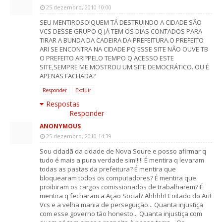
25 dezembro, 2010 10:00
SEU MENTIROSO!QUEM TÁ DESTRUINDO A CIDADE SÃO
VCS DESSE GRUPO Q JÁ TEM OS DIAS CONTADOS PARA
TIRAR A BUNDA DA CADEIRA DA PREFEITURA.O PREFEITO
ARI SE ENCONTRA NA CIDADE.PQ ESSE SITE NÃO OUVE TB
O PREFEITO ARI?PELO TEMPO Q ACESSO ESTE
SITE,SEMPRE ME MOSTROU UM SITE DEMOCRÁTICO. OU É
APENAS FACHADA?
Responder
Excluir
Respostas
Responder
ANONYMOUS
25 dezembro, 2010 14:39
Sou cidadã da cidade de Nova Soure e posso afirmar q
tudo é mais a pura verdade sim!!!!! É mentira q levaram
todas as pastas da prefeitura? É mentira que
bloquearam todos os computadores? É mentira que
proibiram os cargos comissionados de trabalharem? É
mentira q fecharam a Ação Social? Ahhhh! Coitado do Ari!
Vcs e a velha mania de perseguição... Quanta injustiça
com esse governo tão honesto... Quanta injustiça com