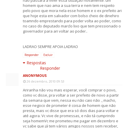
nao passara a viver essa situaçao novamente. um
homem que nao ama a sua terra e nem tem respeito
pelo povo que mora nela esse homem e o ex prefeito ari
que hoje esta em salvador com bolso cheio de dinehiro
toamndo emprestando para poder volta ao poder, como
no caso do deputado marclo lixo que tem pressionado o
governador para ari voltar ao poder..
LADRAO SEMPRE APOIA LADRAO
Responder
Excluir
Respostas
Responder
ANONYMOUS
26 dezembro, 2010 09:53
Ariranha não vou mais esperar, você comprar o povo,
como vc disse, pra voltar a ser prefeito de novo a partir
da semana que vem, nessa eu não caio não ., macho,
esse negoco de prometer é coisa de homem que não
presta, mais vc disse que era só dois dias para voltar e
até agora. Vc vive de promessas, e não tá cumprindo
seja homemVc me prometeu me pagar em dezembro e
vc sabe que já tem vários amigos nossos sem receber,