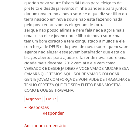
querida nova soure faltam 641 dias para eleiçoes de
prefeito e desde ja levanto minha bandeira para juntos
dar um novo rumo a nova soure e o que diz ser filho da
terra nascido em nova soure nao esta fazendo nada
pelo povo entao vamos eleger um de fora.
sei que nao posso afirma e nem fala nada agora mais
uma coisa ele e jovem nao e filho de nova soure mais
tem um bom coraçao e tem conquistado a muitos e ele
com força de DEUS e do povo de nova soure quem sabe
agente nao eleger esse jovem batalhador que esta de
braços abertos para ajudar e fazer de nova soure uma
cidade mais decente. 2012 vem ai e ele vem como
VEREADOR E DESDE JA DIGO A VOCE VAMOS MUDAR ESSA
CAMARA QUE TEMOS AQUI SOURE VAMOS COLOCAR
GENTE JOVEM COM FORÇA DE VONTADDE DE TRABALHAR E
TENHO CERTEZA QUE ELE SERA ELEITO PARA MOSTRA
COMO E QUE SE TRABALHA.
Responder
Excluir
Respostas
Responder
Adicionar comentário