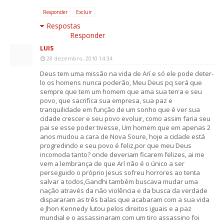
Responder
Excluir
Respostas
Responder
LUIS
28 dezembro, 2010 14:34
Deus tem uma missão na vida de Arí e só ele pode deter-
lo os homens nunca poderão, Meu Deus pq será que
sempre que tem um homem que ama sua terra e seu
povo, que sacrifica sua empresa, sua paz e
tranquilidade em função de um sonho que é ver sua
cidade crescer e seu povo evoluir, como assim faria seu
pai se esse poder tivesse, Um homem que em apenas 2
anos mudou a cara de Nova Soure, hoje a cidade está
progredindo e seu povo é feliz,por que meu Deus
incomoda tanto? onde deveriam ficarem felizes, ai me
vem a lembrança de que Arí não é o único a ser
perseguido o próprio Jesus sofreu horrores ao tenta
salvar a todos,Gandhi também buscava mudar uma
nação através da não violência e da busca da verdade
dispararam as três balas que acabaram com a sua vida
e Jhon Kennedy lutou pelos direitos iguais e a paz
mundial e o assassinaram com um tiro assassino foi