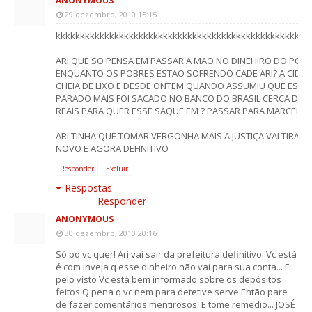
ANONYMOUS
29 dezembro, 2010 15:15
kkkkkkkkkkkkkkkkkkkkkkkkkkkkkkkkkkkkkkkkkkkkkkkkkkkk
ARI QUE SO PENSA EM PASSAR A MAO NO DINEHIRO DO POV
ENQUANTO OS POBRES ESTAO SOFRENDO CADE ARI? A CIDAD
CHEIA DE LIXO E DESDE ONTEM QUANDO ASSUMIU QUE ESTA
PARADO MAIS FOI SACADO NO BANCO DO BRASIL CERCA DE 10
REAIS PARA QUER ESSE SAQUE EM ? PASSAR PARA MARCELO 
ARI TINHA QUE TOMAR VERGONHA MAIS A JUSTIÇA VAI TIRAR E
NOVO E AGORA DEFINITIVO
Responder
Excluir
Respostas
Responder
ANONYMOUS
30 dezembro, 2010 20:16
Só pq vc quer! Ari vai sair da prefeitura definitivo. Vc está
é com inveja q esse dinheiro não vai para sua conta... E
pelo visto Vc está bem informado sobre os depósitos
feitos.Q pena q vc nem para detetive serve.Então pare
de fazer comentários mentirosos. E tome remedio... JOSÉ