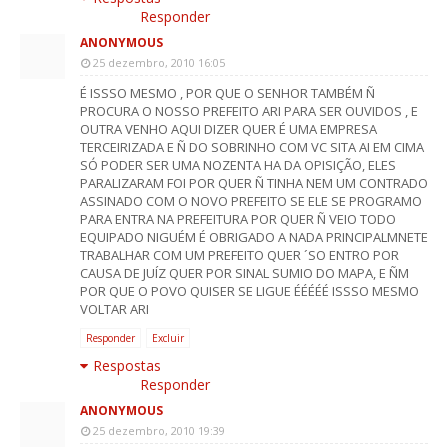
Responder
ANONYMOUS
25 dezembro, 2010 16:05
É ISSSO MESMO , POR QUE O SENHOR TAMBÉM Ñ
PROCURA O NOSSO PREFEITO ARI PARA SER OUVIDOS , E
OUTRA VENHO AQUI DIZER QUER É UMA EMPRESA
TERCEIRIZADA E Ñ DO SOBRINHO COM VC SITA AI EM CIMA
SÓ PODER SER UMA NOZENTA HA DA OPISIÇÃO, ELES
PARALIZARAM FOI POR QUER Ñ TINHA NEM UM CONTRADO
ASSINADO COM O NOVO PREFEITO SE ELE SE PROGRAMO
PARA ENTRA NA PREFEITURA POR QUER Ñ VEIO TODO
EQUIPADO NIGUÉM É OBRIGADO A NADA PRINCIPALMNETE
TRABALHAR COM UM PREFEITO QUER ´SO ENTRO POR
CAUSA DE JUÍZ QUER POR SINAL SUMIO DO MAPA, E ÑM
POR QUE O POVO QUISER SE LIGUE ÉÉÉÉÉ ISSSO MESMO
VOLTAR ARI
Responder
Excluir
Respostas
Responder
ANONYMOUS
25 dezembro, 2010 19:39