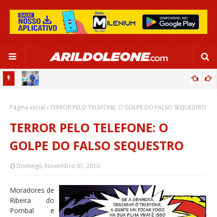
OR:
DE OLHO EM PARIS 2024, SELEÇÃO FEMININA GOLEIA JAMAICA EM
Página inicial
SALVADOR
TERROR PELO TELEFONE: O GOLPE DO FALSO SEQUESTRO
TERROR PELO TELEFONE: O
GOLPE DO FALSO SEQUESTRO
Domingo, Novembro 07, 2010
Moradores de
Ribeira do
Pombal e