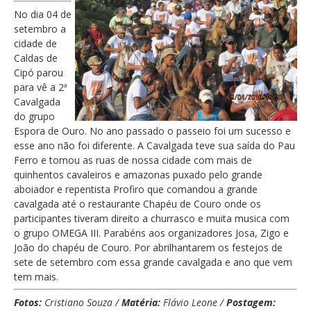
No dia 04 de
setembro a
cidade de
Caldas de
Cipó parou
para vê a 2ª
Cavalgada
do grupo
Espora de Ouro. No ano passado o passeio foi um sucesso e
esse ano não foi diferente. A Cavalgada teve sua saída do Pau
Ferro e tomou as ruas de nossa cidade com mais de
quinhentos cavaleiros e amazonas puxado pelo grande
aboiador e repentista Profiro que comandou a grande
cavalgada até o restaurante Chapéu de Couro onde os
participantes tiveram direito a churrasco e muita musica com
o grupo OMEGA III. Parabéns aos organizadores Josa, Zigo e
João do chapéu de Couro. Por abrilhantarem os festejos de
sete de setembro com essa grande cavalgada e ano que vem
tem mais.
Fotos:
Cristiano Souza /
Matéria:
Flávio Leone /
Postagem: