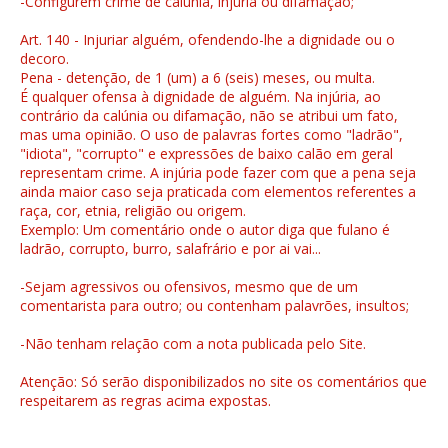
-Configurem crime de calúnia, injúria ou difamação;
Art. 140 - Injuriar alguém, ofendendo-lhe a dignidade ou o
decoro.
Pena - detenção, de 1 (um) a 6 (seis) meses, ou multa.
É qualquer ofensa à dignidade de alguém. Na injúria, ao
contrário da calúnia ou difamação, não se atribui um fato,
mas uma opinião. O uso de palavras fortes como "ladrão",
"idiota", "corrupto" e expressões de baixo calão em geral
representam crime. A injúria pode fazer com que a pena seja
ainda maior caso seja praticada com elementos referentes a
raça, cor, etnia, religião ou origem.
Exemplo: Um comentário onde o autor diga que fulano é
ladrão, corrupto, burro, salafrário e por ai vai...
-Sejam agressivos ou ofensivos, mesmo que de um
comentarista para outro; ou contenham palavrões, insultos;
-Não tenham relação com a nota publicada pelo Site.
Atenção: Só serão disponibilizados no site os comentários que
respeitarem as regras acima expostas.