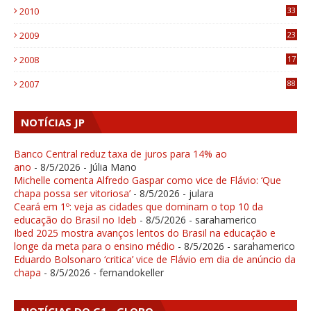
2010
33
1
2009
23
4
2008
17
1
2007
88
NOTÍCIAS JP
Banco Central reduz taxa de juros para 14% ao
ano
- 8/5/2026
- Júlia Mano
Michelle comenta Alfredo Gaspar como vice de Flávio: ‘Que
chapa possa ser vitoriosa’
- 8/5/2026
- julara
Ceará em 1º: veja as cidades que dominam o top 10 da
educação do Brasil no Ideb
- 8/5/2026
- sarahamerico
Ibed 2025 mostra avanços lentos do Brasil na educação e
longe da meta para o ensino médio
- 8/5/2026
- sarahamerico
Eduardo Bolsonaro ‘critica’ vice de Flávio em dia de anúncio da
chapa
- 8/5/2026
- fernandokeller