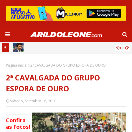
CA EM
EDNALDO RODRIGUES RELEMBRA INÍCIO DE RAFAELLE:
Página inicial
“SATISFAÇÃO MUITO GRANDE”
2ª CAVALGADA DO GRUPO ESPORA DE OURO
2ª CAVALGADA DO GRUPO
ESPORA DE OURO
Sábado, Setembro 18, 2010
Confira
as Fotos!