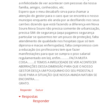
a infelicidade de ver acontecer com pessoas da nossa
família, amigos, conhecidos, etc.
Espero que o meu desabafo sirva para chamar a
atenção do gestor para o caos que se encontra o nosso
municipio enquanto ele anda por ai desfilando nos seus
carrões dizendo que está fazendo a diferença em Nova
Soure.Nova Soure não precisa somente de urbanização,
precisa SIM: de segurança (aqui pagamos segurança
particular se quisermos ter um pouco de proteção), falta
atendimento de qualidade nos hospitais (que só tem
dipirona e macas enferrujadas), falta compromisso com
a educação (os professores tem que fazer
manifestações para que se cumpra o piso salarial
regulamentado em lei), enfim.............FALTA MUITA
COISA..........E TEMOS A INFELICIDADE DE VER ACONTECER
ABERRAÇÕES DESSA DIMENSÃO PARA QUE O NOSSO
GESTOR DESÇA UM POUQUINHO DO SEU PEDESTAL E
OLHE PARA A SITUAÇÃO QUE NOSSA AMADA NATUBA SE
ENCONTRA.......
GRATO.
Responder
Excluir
Respostas
Responder