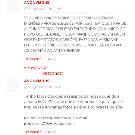
ANONYMOUS
31 agosto, 2010 11:30
SEGUNDO COMENTÁRIOS, O GESTOR GASTOU 02
MILHÕES PARA SE ELEGER E POR ISSO TEM QUE TIRAR DE
ALGUMA FORMA; POR ISSO FALTA TUDO NO MUNICÍPIO E
POVO QUE SE DANE..."QUEM MANDOU VOTAR EM QUEM
GOSTA DE STATOS, CARRÕES, FAZENDAS ASSIM VAI”.
O POVO É O ÚNICO RESPONSÁVEL POR ESSE DESMANDO,
AGORA NÃO ADIANTA CHORAR!
Responder
Excluir
Respostas
Responder
ANONYMOUS
31 agosto, 2010 16:20
Tenho fotos dos dois assasinos do nosso querido e
amado IVAN. Gostaria que me informasse para qual e-
mail posso enviar as fotos e depois colocasse no site.
Me envie a resposta para o e-mail:
jroberto_2010@hotmail.com
Responder
Excluir