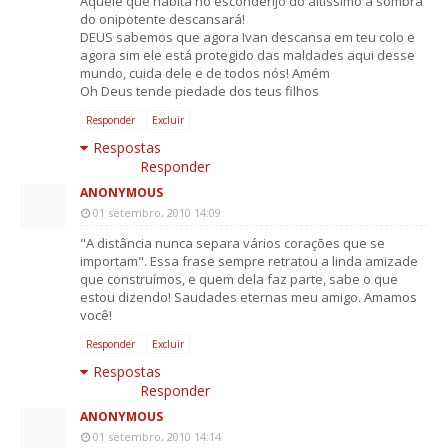
Aquele que habita no esconderijo do altissímo a sombra
do onipotente descansará!
DEUS sabemos que agora Ivan descansa em teu colo e
agora sim ele está protegido das maldades aqui desse
mundo, cuida dele e de todos nós! Amém
Oh Deus tende piedade dos teus filhos
Responder
Excluir
Respostas
Responder
ANONYMOUS
01 setembro, 2010 14:09
"A distância nunca separa vários corações que se
importam". Essa frase sempre retratou a linda amizade
que construímos, e quem dela faz parte, sabe o que
estou dizendo! Saudades eternas meu amigo. Amamos
você!
Responder
Excluir
Respostas
Responder
ANONYMOUS
01 setembro, 2010 14:14