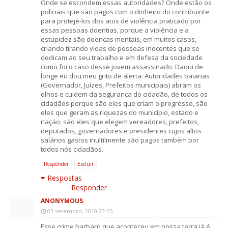
Onde se escondem essas autoridades? Onde estão os
policiais que são pagos com o dinheiro do contribuinte
para protejè-los dos atos de violência praticado por
essas pessoas doentias, porque a violência e a
estupidez são doenças mentais, em muitos casos,
criando tirando vidas de pessoas inocentes que se
dedicam ao seu trabalho e em defesa da sociedade
como foi o caso desse jovem assassinado. Daqui de
longe eu dou meu grito de alerta: Autoridades baianas
(Governador, Juízes, Prefeitos municipais) abram os
olhos e cuidem da segurança do cidadão, de todos os
cidadãos porque são eles que criam o progresso, são
eles que geram as riquezas do município, estado e
nação; são eles que elegem vereadores, prefeitos,
deputados, governadores e presidentes cujos altos
salários gastos inultilmente são pagos também por
todos nós cidadãos.
Responder
Excluir
Respostas
Responder
ANONYMOUS
03 setembro, 2010 23:55
Esse crime barbaro que aconteceu em nossa terra já é