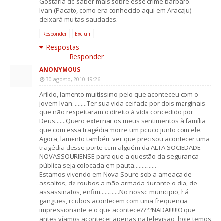
Gostaria de saber mais sobre esse crime bárbaro.
Ivan (Pacato, como era conhecido aqui em Aracaju)
deixará muitas saudades.
Responder
Excluir
Respostas
Responder
ANONYMOUS
30 agosto, 2010 19:26
Arildo, lamento muitíssimo pelo que aconteceu com o
jovem Ivan..........Ter sua vida ceifada por dois marginais
que não respeitaram o direito à vida concedido por
Deus.......Quero externar os meus sentimentos à família
que com essa tragédia morre um pouco junto com ele.
Agora, lamento também ver que precisou acontecer uma
tragédia desse porte com alguém da ALTA SOCIEDADE
NOVASSOURIENSE para que a questão da segurança
pública seja colocada em pauta...............
Estamos vivendo em Nova Soure sob a ameaça de
assaltos, de roubos a mão armada durante o dia, de
assassinatos, enfim.............No nosso municipio, há
gangues, roubos acontecem com uma frequencia
impressionante e o que acontece????NADA!!!!!!O que
antes víamos acontecer apenas na televisão, hoje temos