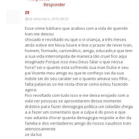
Responder
ZE
02 setembro, 2010 08:03
Esse crime bárbaro que acabou com a vida do querido
Ivan me deixou
chocado e revoltado eu que o vi criança, a três meses
atrás estive em Nova Soure e tive o prazer de rever Ivan,
homem, formado, carismático, amigo, educado,e que tem
a sua vida interrompida de maneira tão cruel fico aqui
imaginado Porque isso meu Deus falar o que nessa
hora? sei o quanto esta sofrendo sua mae Dulce e seu
pai Vicente meu amigo eu que te conheço sei da sua
índole sei do seu carater sei o quanto amava seu filho ,
falta palavras so me resta chorar como estou fazendo
agora.
Fico revoltado com tudo isso e me deixa enojado com a
vida ver pessoas se aproveitarem desse momento
drástico para fazer demagogia política um cidadão chega
a a fazer um comentario que a culpa é do povo e que
nao adianta chorar quanta demagogia respeite a dor da
familia e dos verdadeiros amigo do nosso saudoso Ivan.
atenciosamente
ze da luz