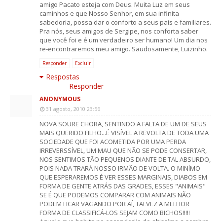
amigo Pacato esteja com Deus. Muita Luz em seus
caminhos e que Nosso Senhor, em sua infinita
sabedoria, possa dar o conforto a seus pais e familiares.
Pra nós, seus amigos de Sergipe, nos conforta saber
que você foi e é um verdadeiro ser humano! Um dia nos
re-encontraremos meu amigo. Saudosamente, Luizinho.
Responder
Excluir
Respostas
Responder
ANONYMOUS
31 agosto, 2010 23:56
NOVA SOURE CHORA, SENTINDO A FALTA DE UM DE SEUS
MAIS QUERIDO FILHO...É VISÍVEL A REVOLTA DE TODA UMA
SOCIEDADE QUE FOI ACOMETIDA POR UMA PERDA
IRREVERSSÍVEL, UM MAU QUE NÃO SE PODE CONSERTAR,
NOS SENTIMOS TÃO PEQUENOS DIANTE DE TAL ABSURDO,
POIS NADA TRARÁ NOSSO IRMÃO DE VOLTA. O MINÍMO
QUE ESPERAREMOS É VER ESSES MARGINAIS, DIABOS EM
FORMA DE GENTE ATRÁS DAS GRADES, ESSES "ANIMAIS"
SE É QUE PODEMOS COMPARAR COM ANIMAIS NÃO
PODEM FICAR VAGANDO POR AÍ, TALVEZ A MELHOR
FORMA DE CLASSIFICÁ-LOS SEJAM COMO BICHOS!!!!!