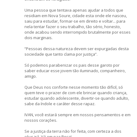
Uma pessoa que tentava apenas ajudar a todos que
residiam em Nova Soure, cidade esta onde ele nasceu,
saiu para estudar, formar-se em direito e voltar... para
nela tentar fazer o seu trabalho, tão sério, honesto,
onde acabou sendo interrompido brutalmente por esses
dois marginais.
“Pessoas dessa natureza devem ser expurgadas desta
sociedade que tanto clama por justiça”.
Só podemos parabenizar os pais desse garoto por
saber educar esse jovem tão iluminado, companheiro,
amigo.
Que Deus nos conforte nesse momento tão difícil, só
quem teve o prazer de com ele brincar quando criança,
estudar quando adolescente, divertir-se quando adulto,
sabe da índole e caráter desse rapaz.
IVAN, você estará sempre em nossos pensamentos e em
nossos corações.
Se a justiça da terra não for feita, com certeza a dos
céus irá. Vá em paz Peça!