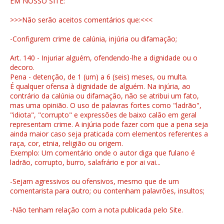
EM NOSSO SITE:
>>>Não serão aceitos comentários que:<<<
-Configurem crime de calúnia, injúria ou difamação;
Art. 140 - Injuriar alguém, ofendendo-lhe a dignidade ou o
decoro.
Pena - detenção, de 1 (um) a 6 (seis) meses, ou multa.
É qualquer ofensa à dignidade de alguém. Na injúria, ao
contrário da calúnia ou difamação, não se atribui um fato,
mas uma opinião. O uso de palavras fortes como "ladrão",
"idiota", "corrupto" e expressões de baixo calão em geral
representam crime. A injúria pode fazer com que a pena seja
ainda maior caso seja praticada com elementos referentes a
raça, cor, etnia, religião ou origem.
Exemplo: Um comentário onde o autor diga que fulano é
ladrão, corrupto, burro, salafrário e por ai vai...
-Sejam agressivos ou ofensivos, mesmo que de um
comentarista para outro; ou contenham palavrões, insultos;
-Não tenham relação com a nota publicada pelo Site.