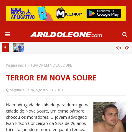
OR:
DE OLHO EM PARIS 2024, SELEÇÃO FEMININA GOLEIA JAMAICA EM
Página inicial
SALVADOR
TERROR EM NOVA SOURE
TERROR EM NOVA SOURE
Segunda-Feira, Agosto 30, 2010
Na madrugada de sábado para domingo na
cidade de Nova Soure, um crime bárbaro
chocou os moradores. O jovem advogado
Ivan Edson Conceição da Silva de 26 anos
foi esfaqueado e morto enquanto tentava