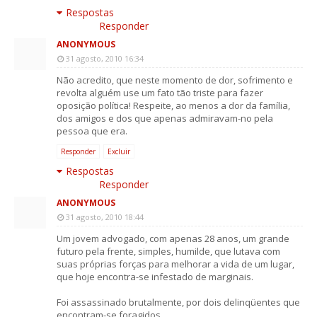
Respostas
Responder
ANONYMOUS
31 agosto, 2010 16:34
Não acredito, que neste momento de dor, sofrimento e
revolta alguém use um fato tão triste para fazer
oposição política! Respeite, ao menos a dor da família,
dos amigos e dos que apenas admiravam-no pela
pessoa que era.
Responder
Excluir
Respostas
Responder
ANONYMOUS
31 agosto, 2010 18:44
Um jovem advogado, com apenas 28 anos, um grande
futuro pela frente, simples, humilde, que lutava com
suas próprias forças para melhorar a vida de um lugar,
que hoje encontra-se infestado de marginais.
Foi assassinado brutalmente, por dois delinqüentes que
encontram-se foragidos.