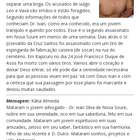
separar uma briga. Os acusados de vulgo
Leo e Vavá são irmãos e estão foragidos.
Segundo informações de todos que
conheciam Dr. Ivan, como era conhecido, era um jovem
tranqüilo e querido por todos. Esse é o segundo assassinato
em Nova Soure em menos de uma semana. Dias atrás o Sr.
Josevaldo da Cruz Santos foi assassinado com um tiro de
espingarda de fabricação caseira (de socar) na rua do
cemitério. Em Itapicuru no dia 24 José Francisco Duque de
Assis foi morto com vários tiros. Vamos abrir o coração e
deixar Deus entrar, só ele pode dar a serenidade necessária
para que as pessoas vivam em paz. Vá com Deus Ivan e com
a certeza que sua passagem por esse plano foi marcante e
deixou muitas saudades.
Mensagem:
Kátia Almeida
Mataram o jovem advogado - Dr. Ivan Silva de Nova Soure,
nobre em sua serenidade, rico em sua sabedoria, feliz em sua
comunidade. Mataram um jovem espirituoso em suas
amizades, zeloso em seu saber, fantástico em sua harmonia.
Filho de seu Vicente e D. Dulce. Mataram sonhos, projetos e