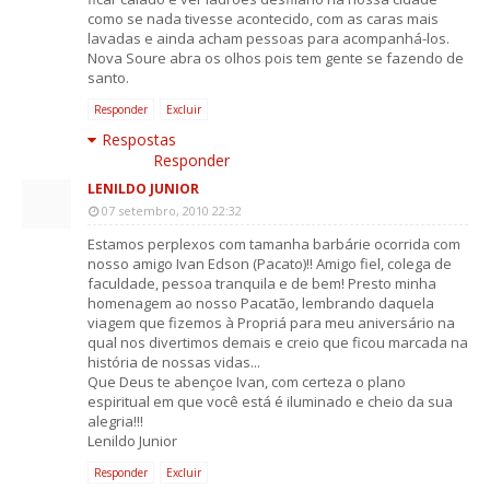
como se nada tivesse acontecido, com as caras mais
lavadas e ainda acham pessoas para acompanhá-los.
Nova Soure abra os olhos pois tem gente se fazendo de
santo.
Responder
Excluir
Respostas
Responder
LENILDO JUNIOR
07 setembro, 2010 22:32
Estamos perplexos com tamanha barbárie ocorrida com
nosso amigo Ivan Edson (Pacato)!! Amigo fiel, colega de
faculdade, pessoa tranquila e de bem! Presto minha
homenagem ao nosso Pacatão, lembrando daquela
viagem que fizemos à Propriá para meu aniversário na
qual nos divertimos demais e creio que ficou marcada na
história de nossas vidas...
Que Deus te abençoe Ivan, com certeza o plano
espiritual em que você está é iluminado e cheio da sua
alegria!!!
Lenildo Junior
Responder
Excluir