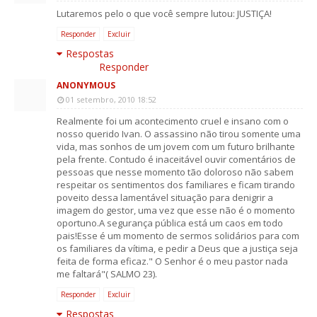
Lutaremos pelo o que você sempre lutou: JUSTIÇA!
Responder
Excluir
Respostas
Responder
ANONYMOUS
01 setembro, 2010 18:52
Realmente foi um acontecimento cruel e insano com o
nosso querido Ivan. O assassino não tirou somente uma
vida, mas sonhos de um jovem com um futuro brilhante
pela frente. Contudo é inaceitável ouvir comentários de
pessoas que nesse momento tão doloroso não sabem
respeitar os sentimentos dos familiares e ficam tirando
poveito dessa lamentável situação para denigrir a
imagem do gestor, uma vez que esse não é o momento
oportuno.A segurança pública está um caos em todo
pais!Esse é um momento de sermos solidários para com
os familiares da vítima, e pedir a Deus que a justiça seja
feita de forma eficaz." O Senhor é o meu pastor nada
me faltará"( SALMO 23).
Responder
Excluir
Respostas