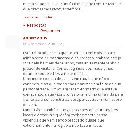
nossa cidade isso já é um fato mais que comcretizado e
que precisamos renovar sempre.
Responder
Excluir
Respostas
Responder
ANONYMOUS
02 setembro, 2010 16:29
Estou chocado com o que aconteceu em Nova Soure,
minha terra de nascimento e de coração, embora esteja
fora dela há mais de 50 anos, mas anualmente tenho o
prazer de visitá-la. Correu lágrimas dos meus olhos
quando soube e li esta triste notícia.
Uma morte como a desse jovem rapaz que não o
conhecia, mas que todos são unanimes em falar da sua
personalidade. Um jovem recem-formado que estava
começando a sua vida profissional e tinha uma vida pela
frente para ser construida desapareceu com num sopro
de vela.
Lamentável também são as posições das autoridades
locais e estaduais que têm conhecimento dessa
violência que vem sendo praticado quase que
cotidianamente na região e não fazem nada.