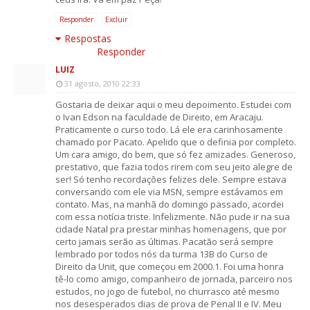
Responder
Excluir
Respostas
Responder
LUIZ
31 agosto, 2010 22:33
Gostaria de deixar aqui o meu depoimento. Estudei com
o Ivan Edson na faculdade de Direito, em Aracaju.
Praticamente o curso todo. Lá ele era carinhosamente
chamado por Pacato. Apelido que o definia por completo.
Um cara amigo, do bem, que só fez amizades. Generoso,
prestativo, que fazia todos rirem com seu jeito alegre de
ser! Só tenho recordações felizes dele. Sempre estava
conversando com ele via MSN, sempre estávamos em
contato. Mas, na manhã do domingo passado, acordei
com essa notícia triste. Infelizmente. Não pude ir na sua
cidade Natal pra prestar minhas homenagens, que por
certo jamais serão as últimas. Pacatão será sempre
lembrado por todos nós da turma 13B do Curso de
Direito da Unit, que começou em 2000.1. Foi uma honra
tê-lo como amigo, companheiro de jornada, parceiro nos
estudos, no jogo de futebol, no churrasco até mesmo
nos desesperados dias de prova de Penal II e IV. Meu