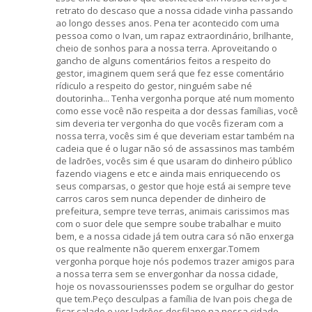
retrato do descaso que a nossa cidade vinha passando
ao longo desses anos. Pena ter acontecido com uma
pessoa como o Ivan, um rapaz extraordinário, brilhante,
cheio de sonhos para a nossa terra. Aproveitando o
gancho de alguns comentários feitos a respeito do
gestor, imaginem quem será que fez esse comentário
rídiculo a respeito do gestor, ninguém sabe né
doutorinha... Tenha vergonha porque até num momento
como esse você não respeita a dor dessas famílias, você
sim deveria ter vergonha do que vocês fizeram com a
nossa terra, vocês sim é que deveriam estar também na
cadeia que é o lugar não só de assassinos mas também
de ladrões, vocês sim é que usaram do dinheiro público
fazendo viagens e etc e ainda mais enriquecendo os
seus comparsas, o gestor que hoje está ai sempre teve
carros caros sem nunca depender de dinheiro de
prefeitura, sempre teve terras, animais carissimos mas
com o suor dele que sempre soube trabalhar e muito
bem, e a nossa cidade já tem outra cara só não enxerga
os que realmente não querem enxergar.Tomem
vergonha porque hoje nós podemos trazer amigos para
a nossa terra sem se envergonhar da nossa cidade,
hoje os novassouriensses podem se orgulhar do gestor
que tem.Peço desculpas a família de Ivan pois chega de
ficar calado e ver ladrões desfilano na nossa cidade