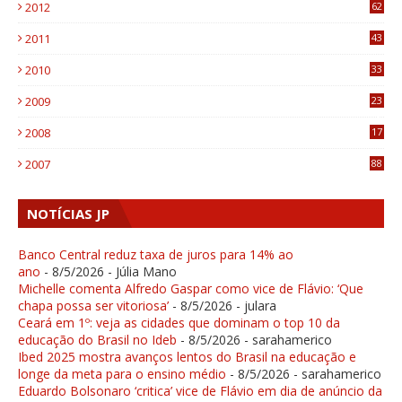
2012
62
1
2011
43
1
2010
33
1
2009
23
4
2008
17
1
2007
88
NOTÍCIAS JP
Banco Central reduz taxa de juros para 14% ao
ano
- 8/5/2026
- Júlia Mano
Michelle comenta Alfredo Gaspar como vice de Flávio: ‘Que
chapa possa ser vitoriosa’
- 8/5/2026
- julara
Ceará em 1º: veja as cidades que dominam o top 10 da
educação do Brasil no Ideb
- 8/5/2026
- sarahamerico
Ibed 2025 mostra avanços lentos do Brasil na educação e
longe da meta para o ensino médio
- 8/5/2026
- sarahamerico
Eduardo Bolsonaro ‘critica’ vice de Flávio em dia de anúncio da