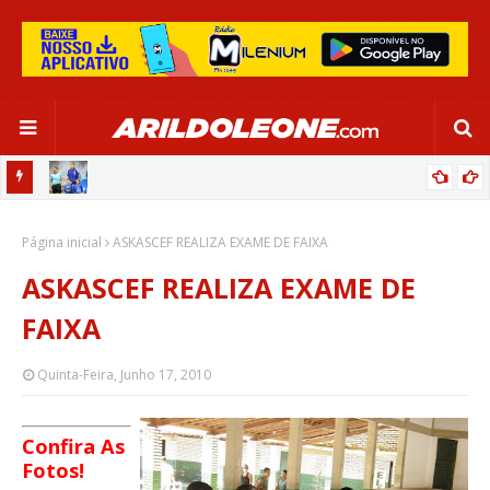
OR:
DE OLHO EM PARIS 2024, SELEÇÃO FEMININA GOLEIA JAMAICA EM
Página inicial
SALVADOR
ASKASCEF REALIZA EXAME DE FAIXA
ASKASCEF REALIZA EXAME DE
FAIXA
Quinta-Feira, Junho 17, 2010
Confira As
Fotos!