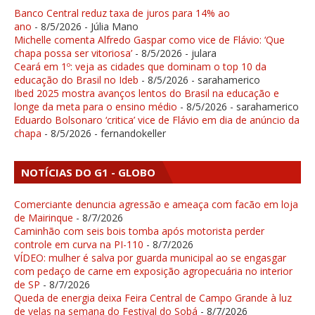
Banco Central reduz taxa de juros para 14% ao
ano
- 8/5/2026
- Júlia Mano
Michelle comenta Alfredo Gaspar como vice de Flávio: ‘Que
chapa possa ser vitoriosa’
- 8/5/2026
- julara
Ceará em 1º: veja as cidades que dominam o top 10 da
educação do Brasil no Ideb
- 8/5/2026
- sarahamerico
Ibed 2025 mostra avanços lentos do Brasil na educação e
longe da meta para o ensino médio
- 8/5/2026
- sarahamerico
Eduardo Bolsonaro ‘critica’ vice de Flávio em dia de anúncio da
chapa
- 8/5/2026
- fernandokeller
NOTÍCIAS DO G1 - GLOBO
Comerciante denuncia agressão e ameaça com facão em loja
de Mairinque
- 8/7/2026
Caminhão com seis bois tomba após motorista perder
controle em curva na PI-110
- 8/7/2026
VÍDEO: mulher é salva por guarda municipal ao se engasgar
com pedaço de carne em exposição agropecuária no interior
de SP
- 8/7/2026
Queda de energia deixa Feira Central de Campo Grande à luz
de velas na semana do Festival do Sobá
- 8/7/2026