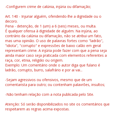
-Configurem crime de calúnia, injúria ou difamação;
Art. 140 - Injuriar alguém, ofendendo-lhe a dignidade ou o
decoro.
Pena - detenção, de 1 (um) a 6 (seis) meses, ou multa.
É qualquer ofensa à dignidade de alguém. Na injúria, ao
contrário da calúnia ou difamação, não se atribui um fato,
mas uma opinião. O uso de palavras fortes como "ladrão",
"idiota", "corrupto" e expressões de baixo calão em geral
representam crime. A injúria pode fazer com que a pena seja
ainda maior caso seja praticada com elementos referentes a
raça, cor, etnia, religião ou origem.
Exemplo: Um comentário onde o autor diga que fulano é
ladrão, corrupto, burro, salafrário e por ai vai...
-Sejam agressivos ou ofensivos, mesmo que de um
comentarista para outro; ou contenham palavrões, insultos;
-Não tenham relação com a nota publicada pelo Site.
Atenção: Só serão disponibilizados no site os comentários que
respeitarem as regras acima expostas.