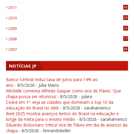
1
2011
43
1
2010
33
1
2009
23
4
2008
17
1
2007
88
NOTÍCIAS JP
Banco Central reduz taxa de juros para 14% ao
ano
- 8/5/2026
- Júlia Mano
Michelle comenta Alfredo Gaspar como vice de Flávio: ‘Que
chapa possa ser vitoriosa’
- 8/5/2026
- julara
Ceará em 1º: veja as cidades que dominam o top 10 da
educação do Brasil no Ideb
- 8/5/2026
- sarahamerico
Ibed 2025 mostra avanços lentos do Brasil na educação e
longe da meta para o ensino médio
- 8/5/2026
- sarahamerico
Eduardo Bolsonaro ‘critica’ vice de Flávio em dia de anúncio da
chapa
- 8/5/2026
- fernandokeller