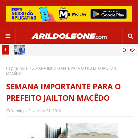
OR:
DE OLHO EM PARIS 2024, SELEÇÃO FEMININA GOLEIA JAMAICA EM
Página inicial
SALVADOR
SEMANA IMPORTANTE PARA O PREFEITO JAILTON
MACÊDO
SEMANA IMPORTANTE PARA O
PREFEITO JAILTON MACÊDO
Domingo, Fevereiro 21, 2010