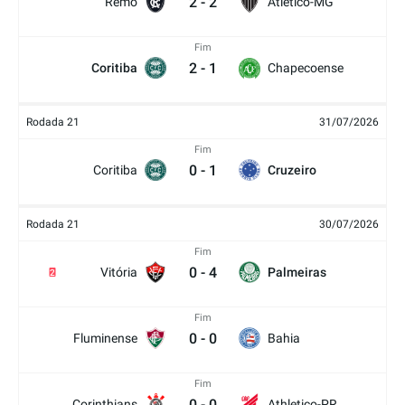
2
-
2
Remo
Atlético-MG
Fim
2
-
1
Coritiba
Chapecoense
Rodada 21
31/07/2026
Fim
0
-
1
Coritiba
Cruzeiro
Rodada 21
30/07/2026
Fim
0
-
4
Vitória
Palmeiras
2
Fim
0
-
0
Fluminense
Bahia
Fim
0
-
0
Corinthians
Athletico-PR