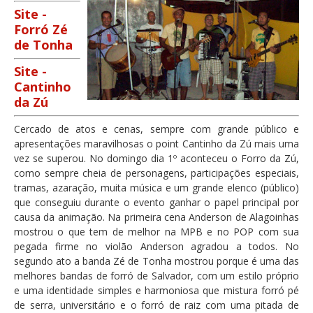
Site -
Forró Zé
de Tonha
Site -
Cantinho
da Zú
Cercado de atos e cenas, sempre com grande público e
apresentações maravilhosas o point Cantinho da Zú mais uma
vez se superou. No domingo dia 1º aconteceu o Forro da Zú,
como sempre cheia de personagens, participações especiais,
tramas, azaração, muita música e um grande elenco (público)
que conseguiu durante o evento ganhar o papel principal por
causa da animação. Na primeira cena Anderson de Alagoinhas
mostrou o que tem de melhor na MPB e no POP com sua
pegada firme no violão Anderson agradou a todos. No
segundo ato a banda Zé de Tonha mostrou porque é uma das
melhores bandas de forró de Salvador, com um estilo próprio
e uma identidade simples e harmoniosa que mistura forró pé
de serra, universitário e o forró de raiz com uma pitada de