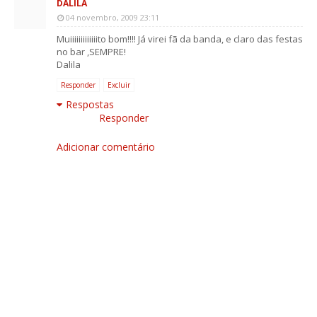
DALILA
04 novembro, 2009 23:11
Muiiiiiiiiiiiiito bom!!!! Já virei fã da banda, e claro das festas
no bar ,SEMPRE!
Dalila
Responder
Excluir
Respostas
Responder
Adicionar comentário