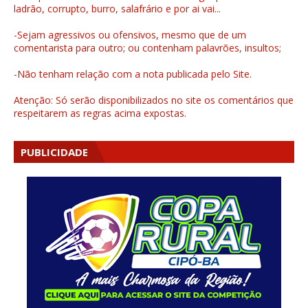
ladrão, corrupto, burro, salafrário e por ai vai...
-Sejam agressivos ou ofensivos, mesmo que de um
comentarista para outro; ou contenham palavrões, insultos;
-Não tenham relação com a nota publicada pelo Site.
Atenção: Só serão disponibilizados no site os comentários que
respeitarem as regras acima expostas.
PUBLICIDADE