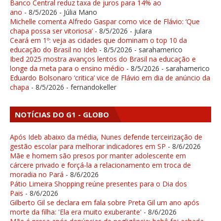
Banco Central reduz taxa de juros para 14% ao
ano
- 8/5/2026
- Júlia Mano
Michelle comenta Alfredo Gaspar como vice de Flávio: ‘Que
chapa possa ser vitoriosa’
- 8/5/2026
- julara
Ceará em 1º: veja as cidades que dominam o top 10 da
educação do Brasil no Ideb
- 8/5/2026
- sarahamerico
Ibed 2025 mostra avanços lentos do Brasil na educação e
longe da meta para o ensino médio
- 8/5/2026
- sarahamerico
Eduardo Bolsonaro ‘critica’ vice de Flávio em dia de anúncio da
chapa
- 8/5/2026
- fernandokeller
NOTÍCIAS DO G1 - GLOBO
Após Ideb abaixo da média, Nunes defende terceirização de
gestão escolar para melhorar indicadores em SP
- 8/6/2026
Mãe e homem são presos por manter adolescente em
cárcere privado e forçá-la a relacionamento em troca de
moradia no Pará
- 8/6/2026
Pátio Limeira Shopping reúne presentes para o Dia dos
Pais
- 8/6/2026
Gilberto Gil se declara em fala sobre Preta Gil um ano após
morte da filha: 'Ela era muito exuberante'
- 8/6/2026