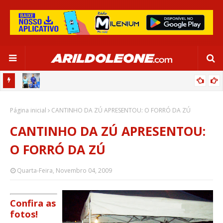
OR:
DE OLHO EM PARIS 2024, SELEÇÃO FEMININA GOLEIA JAMAICA EM
Página inicial
SALVADOR
CANTINHO DA ZÚ APRESENTOU: O FORRÓ DA ZÚ
CANTINHO DA ZÚ APRESENTOU:
O FORRÓ DA ZÚ
Quarta-Feira, Novembro 04, 2009
Confira as
fotos!