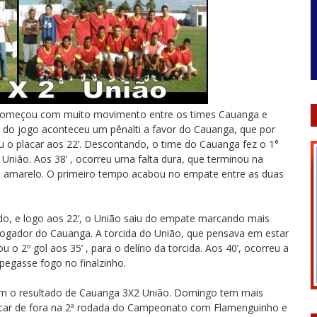
 começou com muito movimento entre os times Cauanga e
o jogo aconteceu um pênalti a favor do Cauanga, que por
u o placar aos 22’. Descontando, o time do Cauanga fez o 1°
União. Aos 38’ , ocorreu uma falta dura, que terminou na
o amarelo. O primeiro tempo acabou no empate entre as duas
o, e logo aos 22’, o União saiu do empate marcando mais
jogador do Cauanga. A torcida do União, que pensava em estar
 2º gol aos 35’ , para o delírio da torcida. Aos 40’, ocorreu a
pegasse fogo no finalzinho.
a com o resultado de Cauanga 3X2 União. Domingo tem mais
car de fora na 2ª rodada do Campeonato com Flamenguinho e