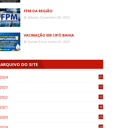
FPM DA REGIÃO
Sábado, Dezembro 09, 2023
VACINAÇÃO EM CIPÓ BAHIA
Quinta-Feira, Junho 01, 2023
ARQUIVO DO SITE
2024
21
2023
11
6
2022
12
0
2021
18
7
2020
25
0
2019
24