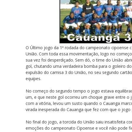
O Último jogo da 1ª rodada do campeonato cipoense
União. Com toda essa movimentação, logo no começo d
sua vez foi desperdiçado. Sem dó, o time do União abri
gol, chutando uma verdadeira bomba para o goleiro do 
expulsão do camisa 3 do União, no seu segundo cartã
equipes.
No começo do segundo tempo o jogo estava equilibrad
um, e que neste gol ocorreu um choque grave entre o 
com a vitória, levou um susto quando o Cauanga marcou o
virada inesperada do Cauanga que fez com que o jogo 
No final do jogo, a torcida do União saiu insatisfeit
emoções do campeonato Cipoense e você não pode fi