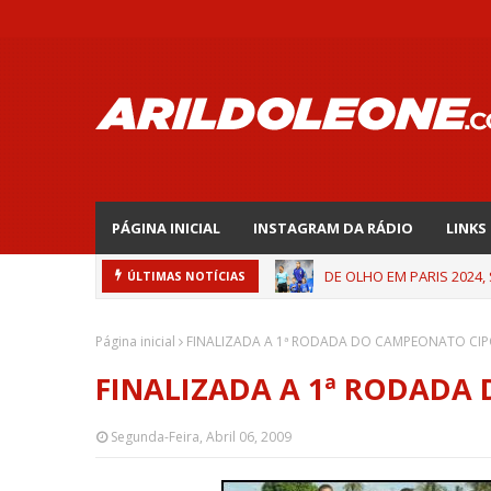
PÁGINA INICIAL
INSTAGRAM DA RÁDIO
LINKS
DE OLHO EM PARIS 2024,
ÚLTIMAS NOTÍCIAS
Página inicial
FINALIZADA A 1ª RODADA DO CAMPEONATO CI
FINALIZADA A 1ª RODADA
Segunda-Feira, Abril 06, 2009