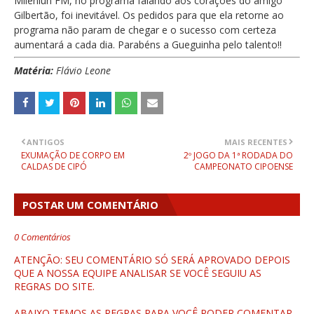
Mileniun FM, no programa falando aos corações do amigo
Gilbertão, foi inevitável. Os pedidos para que ela retorne ao
programa não param de chegar e o sucesso com certeza
aumentará a cada dia. Parabéns a Gueguinha pelo talento!!
Matéria:
Flávio Leone
ANTIGOS
MAIS RECENTES
EXUMAÇÃO DE CORPO EM
2º JOGO DA 1ª RODADA DO
CALDAS DE CIPÓ
CAMPEONATO CIPOENSE
POSTAR UM COMENTÁRIO
0 Comentários
ATENÇÃO: SEU COMENTÁRIO SÓ SERÁ APROVADO DEPOIS
QUE A NOSSA EQUIPE ANALISAR SE VOCÊ SEGUIU AS
REGRAS DO SITE.
ABAIXO TEMOS AS REGRAS PARA VOCÊ PODER COMENTAR