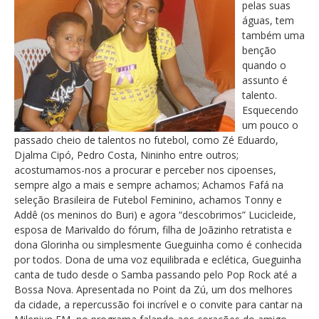
pelas suas
águas, tem
também uma
benção
quando o
assunto é
talento.
Esquecendo
um pouco o
passado cheio de talentos no futebol, como Zé Eduardo,
Djalma Cipó, Pedro Costa, Nininho entre outros;
acostumamos-nos a procurar e perceber nos cipoenses,
sempre algo a mais e sempre achamos; Achamos Fafá na
seleção Brasileira de Futebol Feminino, achamos Tonny e
Addê (os meninos do Buri) e agora “descobrimos” Lucicleide,
esposa de Marivaldo do fórum, filha de Joãzinho retratista e
dona Glorinha ou simplesmente Gueguinha como é conhecida
por todos. Dona de uma voz equilibrada e eclética, Gueguinha
canta de tudo desde o Samba passando pelo Pop Rock até a
Bossa Nova. Apresentada no Point da Zú, um dos melhores
da cidade, a repercussão foi incrível e o convite para cantar na