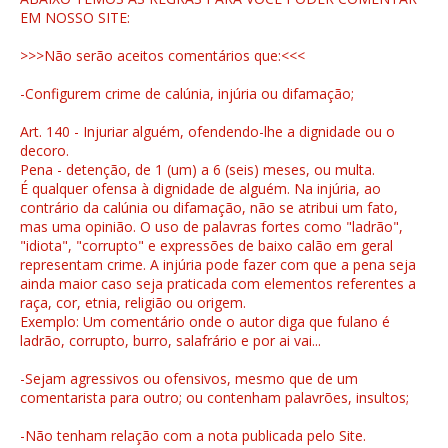
EM NOSSO SITE:
>>>Não serão aceitos comentários que:<<<
-Configurem crime de calúnia, injúria ou difamação;
Art. 140 - Injuriar alguém, ofendendo-lhe a dignidade ou o
decoro.
Pena - detenção, de 1 (um) a 6 (seis) meses, ou multa.
É qualquer ofensa à dignidade de alguém. Na injúria, ao
contrário da calúnia ou difamação, não se atribui um fato,
mas uma opinião. O uso de palavras fortes como "ladrão",
"idiota", "corrupto" e expressões de baixo calão em geral
representam crime. A injúria pode fazer com que a pena seja
ainda maior caso seja praticada com elementos referentes a
raça, cor, etnia, religião ou origem.
Exemplo: Um comentário onde o autor diga que fulano é
ladrão, corrupto, burro, salafrário e por ai vai...
-Sejam agressivos ou ofensivos, mesmo que de um
comentarista para outro; ou contenham palavrões, insultos;
-Não tenham relação com a nota publicada pelo Site.