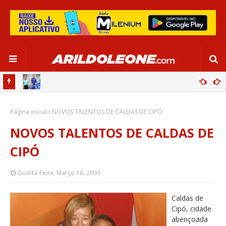
OR:
DE OLHO EM PARIS 2024, SELEÇÃO FEMININA GOLEIA JAMAICA EM
Página inicial
SALVADOR
NOVOS TALENTOS DE CALDAS DE CIPÓ
NOVOS TALENTOS DE CALDAS DE
CIPÓ
Quarta-Feira, Março 18, 2009
Caldas de
Cipó, cidade
abençoada