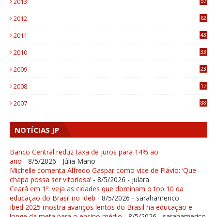
2013
57
6
2012
62
1
2011
43
1
2010
33
1
2009
23
4
2008
17
1
2007
88
NOTÍCIAS JP
Banco Central reduz taxa de juros para 14% ao
ano
- 8/5/2026
- Júlia Mano
Michelle comenta Alfredo Gaspar como vice de Flávio: ‘Que
chapa possa ser vitoriosa’
- 8/5/2026
- julara
Ceará em 1º: veja as cidades que dominam o top 10 da
educação do Brasil no Ideb
- 8/5/2026
- sarahamerico
Ibed 2025 mostra avanços lentos do Brasil na educação e
longe da meta para o ensino médio
- 8/5/2026
- sarahamerico