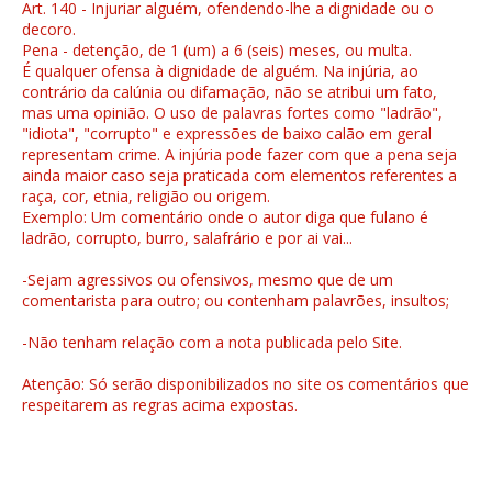
Art. 140 - Injuriar alguém, ofendendo-lhe a dignidade ou o
decoro.
Pena - detenção, de 1 (um) a 6 (seis) meses, ou multa.
É qualquer ofensa à dignidade de alguém. Na injúria, ao
contrário da calúnia ou difamação, não se atribui um fato,
mas uma opinião. O uso de palavras fortes como "ladrão",
"idiota", "corrupto" e expressões de baixo calão em geral
representam crime. A injúria pode fazer com que a pena seja
ainda maior caso seja praticada com elementos referentes a
raça, cor, etnia, religião ou origem.
Exemplo: Um comentário onde o autor diga que fulano é
ladrão, corrupto, burro, salafrário e por ai vai...
-Sejam agressivos ou ofensivos, mesmo que de um
comentarista para outro; ou contenham palavrões, insultos;
-Não tenham relação com a nota publicada pelo Site.
Atenção: Só serão disponibilizados no site os comentários que
respeitarem as regras acima expostas.