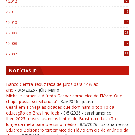
2012
62
1
2011
43
1
2010
33
1
2009
23
4
2008
17
1
2007
88
NOTÍCIAS JP
Banco Central reduz taxa de juros para 14% ao
ano
- 8/5/2026
- Júlia Mano
Michelle comenta Alfredo Gaspar como vice de Flávio: ‘Que
chapa possa ser vitoriosa’
- 8/5/2026
- julara
Ceará em 1º: veja as cidades que dominam o top 10 da
educação do Brasil no Ideb
- 8/5/2026
- sarahamerico
Ibed 2025 mostra avanços lentos do Brasil na educação e
longe da meta para o ensino médio
- 8/5/2026
- sarahamerico
Eduardo Bolsonaro ‘critica’ vice de Flávio em dia de anúncio da