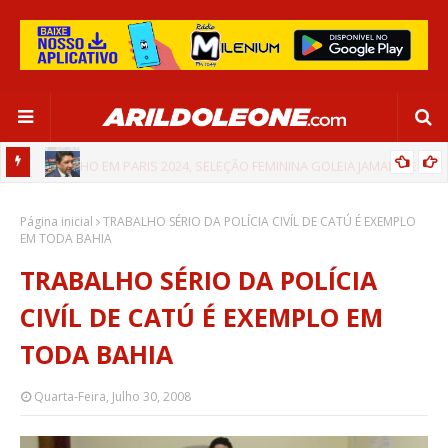
CA EM
EDNALDO RODRIGUES RELEMBRA INÍCIO DE RAFAELLE:
Página inicial
“SATISFAÇÃO MUITO GRANDE”
TRABALHO SÉRIO DA POLÍCIA CIVÍL DE CATÚ É EXEMPLO
EM TODA BAHIA
TRABALHO SÉRIO DA POLÍCIA
CIVÍL DE CATÚ É EXEMPLO EM
TODA BAHIA
Quarta-Feira, Julho 30, 2008