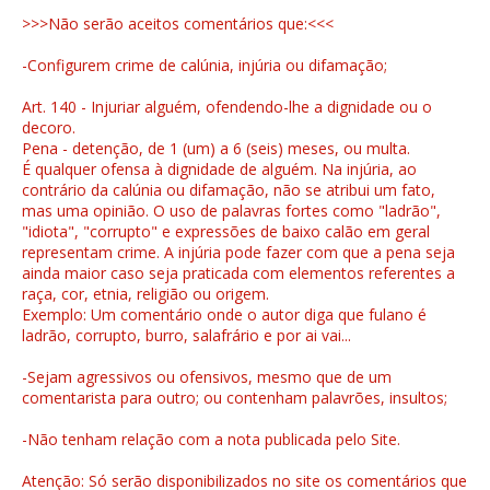
>>>Não serão aceitos comentários que:<<<
-Configurem crime de calúnia, injúria ou difamação;
Art. 140 - Injuriar alguém, ofendendo-lhe a dignidade ou o
decoro.
Pena - detenção, de 1 (um) a 6 (seis) meses, ou multa.
É qualquer ofensa à dignidade de alguém. Na injúria, ao
contrário da calúnia ou difamação, não se atribui um fato,
mas uma opinião. O uso de palavras fortes como "ladrão",
"idiota", "corrupto" e expressões de baixo calão em geral
representam crime. A injúria pode fazer com que a pena seja
ainda maior caso seja praticada com elementos referentes a
raça, cor, etnia, religião ou origem.
Exemplo: Um comentário onde o autor diga que fulano é
ladrão, corrupto, burro, salafrário e por ai vai...
-Sejam agressivos ou ofensivos, mesmo que de um
comentarista para outro; ou contenham palavrões, insultos;
-Não tenham relação com a nota publicada pelo Site.
Atenção: Só serão disponibilizados no site os comentários que