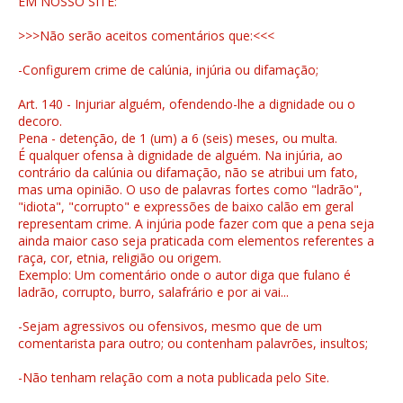
EM NOSSO SITE:
>>>Não serão aceitos comentários que:<<<
-Configurem crime de calúnia, injúria ou difamação;
Art. 140 - Injuriar alguém, ofendendo-lhe a dignidade ou o
decoro.
Pena - detenção, de 1 (um) a 6 (seis) meses, ou multa.
É qualquer ofensa à dignidade de alguém. Na injúria, ao
contrário da calúnia ou difamação, não se atribui um fato,
mas uma opinião. O uso de palavras fortes como "ladrão",
"idiota", "corrupto" e expressões de baixo calão em geral
representam crime. A injúria pode fazer com que a pena seja
ainda maior caso seja praticada com elementos referentes a
raça, cor, etnia, religião ou origem.
Exemplo: Um comentário onde o autor diga que fulano é
ladrão, corrupto, burro, salafrário e por ai vai...
-Sejam agressivos ou ofensivos, mesmo que de um
comentarista para outro; ou contenham palavrões, insultos;
-Não tenham relação com a nota publicada pelo Site.