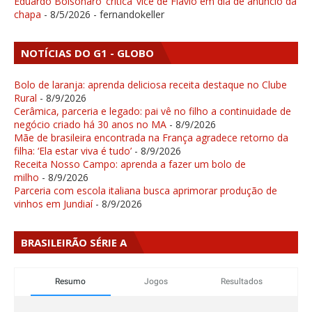
Eduardo Bolsonaro ‘critica’ vice de Flávio em dia de anúncio da
chapa
- 8/5/2026
- fernandokeller
NOTÍCIAS DO G1 - GLOBO
Bolo de laranja: aprenda deliciosa receita destaque no Clube
Rural
- 8/9/2026
Cerâmica, parceria e legado: pai vê no filho a continuidade de
negócio criado há 30 anos no MA
- 8/9/2026
Mãe de brasileira encontrada na França agradece retorno da
filha: ‘Ela estar viva é tudo’
- 8/9/2026
Receita Nosso Campo: aprenda a fazer um bolo de
milho
- 8/9/2026
Parceria com escola italiana busca aprimorar produção de
vinhos em Jundiaí
- 8/9/2026
BRASILEIRÃO SÉRIE A
Resumo
Jogos
Resultados