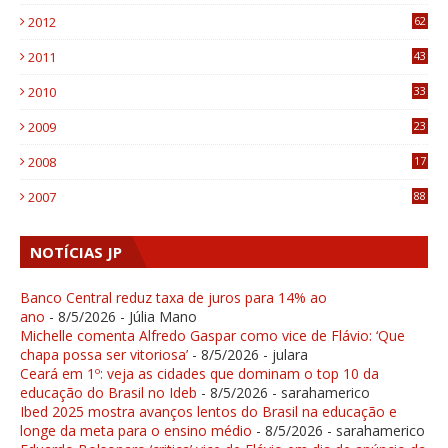
6
2012
62
1
2011
43
1
2010
33
1
2009
23
4
2008
17
1
2007
88
NOTÍCIAS JP
Banco Central reduz taxa de juros para 14% ao
ano
- 8/5/2026
- Júlia Mano
Michelle comenta Alfredo Gaspar como vice de Flávio: ‘Que
chapa possa ser vitoriosa’
- 8/5/2026
- julara
Ceará em 1º: veja as cidades que dominam o top 10 da
educação do Brasil no Ideb
- 8/5/2026
- sarahamerico
Ibed 2025 mostra avanços lentos do Brasil na educação e
longe da meta para o ensino médio
- 8/5/2026
- sarahamerico