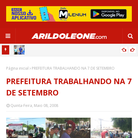
OR:
DE OLHO EM PARIS 2024, SELEÇÃO FEMININA GOLEIA JAMAICA EM
Página inicial
SALVADOR
PREFEITURA TRABALHANDO NA 7 DE SETEMBRO
PREFEITURA TRABALHANDO NA 7
DE SETEMBRO
Quinta-Feira, Maio 08, 2008