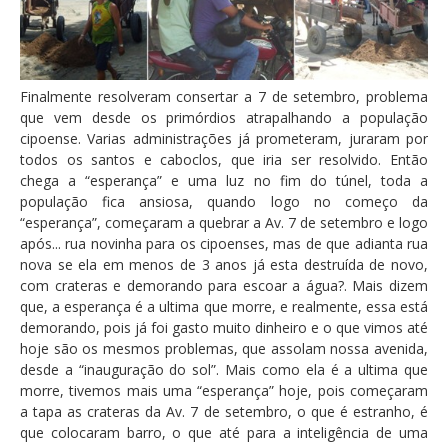
Finalmente resolveram consertar a 7 de setembro, problema
que vem desde os primórdios atrapalhando a população
cipoense. Varias administrações já prometeram, juraram por
todos os santos e caboclos, que iria ser resolvido. Então
chega a “esperança” e uma luz no fim do túnel, toda a
população fica ansiosa, quando logo no começo da
“esperança”, começaram a quebrar a Av. 7 de setembro e logo
após... rua novinha para os cipoenses, mas de que adianta rua
nova se ela em menos de 3 anos já esta destruída de novo,
com crateras e demorando para escoar a água?. Mais dizem
que, a esperança é a ultima que morre, e realmente, essa está
demorando, pois já foi gasto muito dinheiro e o que vimos até
hoje são os mesmos problemas, que assolam nossa avenida,
desde a “inauguração do sol”. Mais como ela é a ultima que
morre, tivemos mais uma “esperança” hoje, pois começaram
a tapa as crateras da Av. 7 de setembro, o que é estranho, é
que colocaram barro, o que até para a inteligência de uma