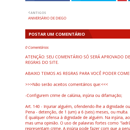
ANTIGOS
ANIVERSÁRIO DE DIEGO
POSTAR UM COMENTÁRIO
0 Comentários
ATENÇÃO: SEU COMENTÁRIO SÓ SERÁ APROVADO DEP
REGRAS DO SITE.
ABAIXO TEMOS AS REGRAS PARA VOCÊ PODER COME
>>>Não serão aceitos comentários que:<<<
-Configurem crime de calúnia, injúria ou difamação;
Art. 140 - Injuriar alguém, ofendendo-lhe a dignidade o
Pena - detenção, de 1 (um) a 6 (seis) meses, ou multa.
É qualquer ofensa à dignidade de alguém. Na injúria, ao
mas uma opinião. O uso de palavras fortes como "ladrão
representam crime. A injúria pode fazer com que a pen