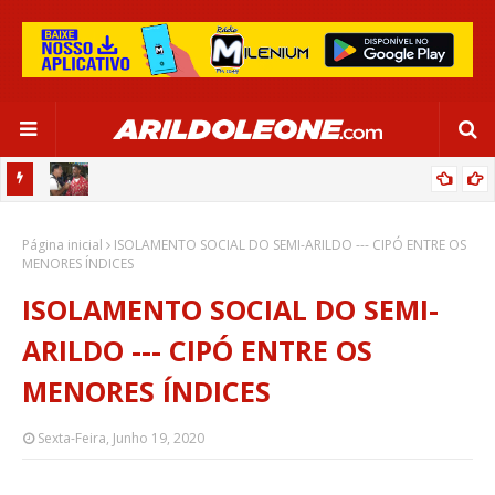
 GLOBO
CIPÓ BAHIA NO PROGRAMA BAHIA RURAL (REDE GLOBO - TV BAHIA)
Página inicial
02/06/2024
ISOLAMENTO SOCIAL DO SEMI-ARILDO --- CIPÓ ENTRE OS
MENORES ÍNDICES
ISOLAMENTO SOCIAL DO SEMI-
ARILDO --- CIPÓ ENTRE OS
MENORES ÍNDICES
Sexta-Feira, Junho 19, 2020