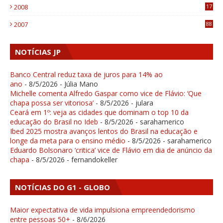
2008
17
1
2007
88
NOTÍCIAS JP
Banco Central reduz taxa de juros para 14% ao
ano
- 8/5/2026
- Júlia Mano
Michelle comenta Alfredo Gaspar como vice de Flávio: ‘Que
chapa possa ser vitoriosa’
- 8/5/2026
- julara
Ceará em 1º: veja as cidades que dominam o top 10 da
educação do Brasil no Ideb
- 8/5/2026
- sarahamerico
Ibed 2025 mostra avanços lentos do Brasil na educação e
longe da meta para o ensino médio
- 8/5/2026
- sarahamerico
Eduardo Bolsonaro ‘critica’ vice de Flávio em dia de anúncio da
chapa
- 8/5/2026
- fernandokeller
NOTÍCIAS DO G1 - GLOBO
Maior expectativa de vida impulsiona empreendedorismo
entre pessoas 50+
- 8/6/2026