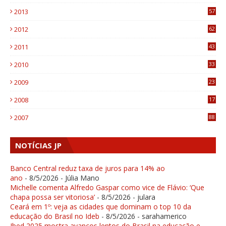
9
2013
57
6
2012
62
1
2011
43
1
2010
33
1
2009
23
4
2008
17
1
2007
88
NOTÍCIAS JP
Banco Central reduz taxa de juros para 14% ao
ano
- 8/5/2026
- Júlia Mano
Michelle comenta Alfredo Gaspar como vice de Flávio: ‘Que
chapa possa ser vitoriosa’
- 8/5/2026
- julara
Ceará em 1º: veja as cidades que dominam o top 10 da
educação do Brasil no Ideb
- 8/5/2026
- sarahamerico
Ibed 2025 mostra avanços lentos do Brasil na educação e