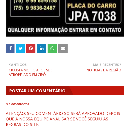
ANTIGOS
MAIS RECENTES
CICLISTA MORRE APOS SER
NOTICIAS DA REGIÃO
ATROPELADO EM CIPÓ
POSTAR UM COMENTÁRIO
0 Comentários
ATENÇÃO: SEU COMENTÁRIO SÓ SERÁ APROVADO DEPOIS
QUE A NOSSA EQUIPE ANALISAR SE VOCÊ SEGUIU AS
REGRAS DO SITE.