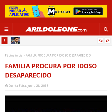
CA EM
EDNALDO RODRIGUES RELEMBRA INÍCIO DE RAFAELLE:
Página inicial
“SATISFAÇÃO MUITO GRANDE”
FAMILIA PROCURA POR IDOSO DESAPARECIDO
FAMILIA PROCURA POR IDOSO
DESAPARECIDO
Quinta-Feira, Junho 28, 2018