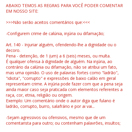
ABAIXO TEMOS AS REGRAS PARA VOCÊ PODER COMENTAR
EM NOSSO SITE:
>>>Não serão aceitos comentários que:<<<
-Configurem crime de calúnia, injúria ou difamação;
Art. 140 - Injuriar alguém, ofendendo-lhe a dignidade ou o
decoro.
Pena - detenção, de 1 (um) a 6 (seis) meses, ou multa.
É qualquer ofensa à dignidade de alguém. Na injúria, ao
contrário da calúnia ou difamação, não se atribui um fato,
mas uma opinião. O uso de palavras fortes como "ladrão",
"idiota", "corrupto" e expressões de baixo calão em geral
representam crime. A injúria pode fazer com que a pena seja
ainda maior caso seja praticada com elementos referentes a
raça, cor, etnia, religião ou origem.
Exemplo: Um comentário onde o autor diga que fulano é
ladrão, corrupto, burro, salafrário e por ai vai...
-Sejam agressivos ou ofensivos, mesmo que de um
comentarista para outro; ou contenham palavrões, insultos;