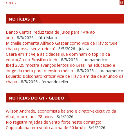
2007
88
NOTÍCIAS JP
Banco Central reduz taxa de juros para 14% ao
ano
- 8/5/2026
- Júlia Mano
Michelle comenta Alfredo Gaspar como vice de Flávio: ‘Que
chapa possa ser vitoriosa’
- 8/5/2026
- julara
Ceará em 1º: veja as cidades que dominam o top 10 da
educação do Brasil no Ideb
- 8/5/2026
- sarahamerico
Ibed 2025 mostra avanços lentos do Brasil na educação e
longe da meta para o ensino médio
- 8/5/2026
- sarahamerico
Eduardo Bolsonaro ‘critica’ vice de Flávio em dia de anúncio da
chapa
- 8/5/2026
- fernandokeller
NOTÍCIAS DO G1 - GLOBO
Wilson Andrade, economista baiano e diretor-executivo da
Abaf, morre aos 78 anos
- 8/9/2026
Rio registra rajadas de vento forte neste domingo;
Copacabana tem vento acima de 60 km/h
- 8/9/2026