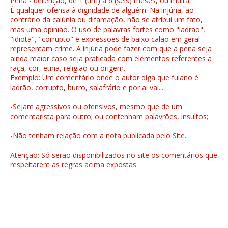
Pena - detenção, de 1 (um) a 6 (seis) meses, ou multa.
É qualquer ofensa à dignidade de alguém. Na injúria, ao
contrário da calúnia ou difamação, não se atribui um fato,
mas uma opinião. O uso de palavras fortes como "ladrão",
"idiota", "corrupto" e expressões de baixo calão em geral
representam crime. A injúria pode fazer com que a pena seja
ainda maior caso seja praticada com elementos referentes a
raça, cor, etnia, religião ou origem.
Exemplo: Um comentário onde o autor diga que fulano é
ladrão, corrupto, burro, salafrário e por ai vai...
-Sejam agressivos ou ofensivos, mesmo que de um
comentarista para outro; ou contenham palavrões, insultos;
-Não tenham relação com a nota publicada pelo Site.
Atenção: Só serão disponibilizados no site os comentários que
respeitarem as regras acima expostas.