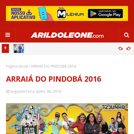
OR:
DE OLHO EM PARIS 2024, SELEÇÃO FEMININA GOLEIA JAMAICA EM
Página inicial
SALVADOR
ARRAIÁ DO PINDOBÁ 2016
ARRAIÁ DO PINDOBÁ 2016
Segunda-Feira, Junho 06, 2016