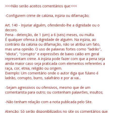
>>>Não serão aceitos comentários que:<<<
-Configurem crime de calúnia, injúria ou difamação;
Art. 140 - Injuriar alguém, ofendendo-lhe a dignidade ou o
decoro.
Pena - detenção, de 1 (um) a 6 (seis) meses, ou multa.
É qualquer ofensa à dignidade de alguém. Na injúria, ao
contrário da calúnia ou difamação, não se atribui um fato,
mas uma opinião. O uso de palavras fortes como "ladrão",
"idiota", "corrupto" e expressões de baixo calão em geral
representam crime. A injúria pode fazer com que a pena seja
ainda maior caso seja praticada com elementos referentes a
raça, cor, etnia, religião ou origem.
Exemplo: Um comentário onde o autor diga que fulano é
ladrão, corrupto, burro, salafrário e por ai vai...
-Sejam agressivos ou ofensivos, mesmo que de um
comentarista para outro; ou contenham palavrões, insultos;
-Não tenham relação com a nota publicada pelo Site.
Atenção: Só serão disponibilizados no site os comentários que