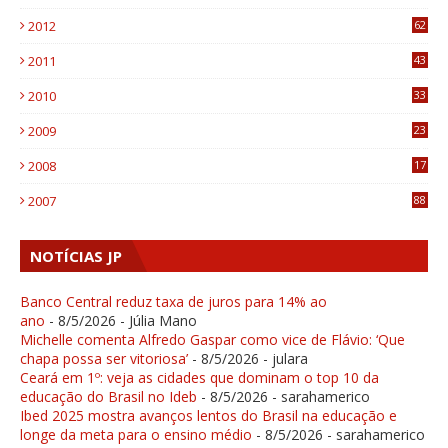
6
2012
62
1
2011
43
1
2010
33
1
2009
23
4
2008
17
1
2007
88
NOTÍCIAS JP
Banco Central reduz taxa de juros para 14% ao
ano
- 8/5/2026
- Júlia Mano
Michelle comenta Alfredo Gaspar como vice de Flávio: ‘Que
chapa possa ser vitoriosa’
- 8/5/2026
- julara
Ceará em 1º: veja as cidades que dominam o top 10 da
educação do Brasil no Ideb
- 8/5/2026
- sarahamerico
Ibed 2025 mostra avanços lentos do Brasil na educação e
longe da meta para o ensino médio
- 8/5/2026
- sarahamerico