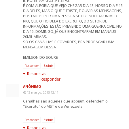
B. NOITE, AMIGOS, PTISTAS.
É COM ALEGRIA QUE VEJO CHEGAR DIA 13, NOSSO DIA E 15
DIA DELES, MAS O QUE É TRISTE, É OUVIR AS MENSAGENS,
POSTADOS POR UMA PESSOA SE DIZENDO DA UNIMED
RIO, QUE O TIO DELA DO EXERCITO, DO SETOR DE
INFORMAÇÕES, ESTÃO PREVENDO UMA GUERRA CIVIL, NO
DIA 15, DOMINGO, JÁ QUE ENCONTRARAM EM MANAUS
20MIL ARMAS.
SÓ OS CANALHAS E COVARDES, PRA PROPAGAR UMA
MENSAGEM DESSA.
EMILSON DO SOURE
Responder
Excluir
Respostas
Responder
ANÔNIMO
13 março, 2015 12:11
Canalhas são aqueles que apoiam, defendem o
"Exército" do MST e da Venezuela.
Responder
Excluir
Respostas