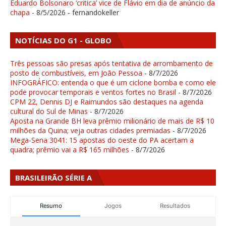
Eduardo Bolsonaro ‘critica’ vice de Flávio em dia de anúncio da
chapa
- 8/5/2026
- fernandokeller
NOTÍCIAS DO G1 - GLOBO
Três pessoas são presas após tentativa de arrombamento de
posto de combustíveis, em João Pessoa
- 8/7/2026
INFOGRÁFICO: entenda o que é um ciclone bomba e como ele
pode provocar temporais e ventos fortes no Brasil
- 8/7/2026
CPM 22, Dennis DJ e Raimundos são destaques na agenda
cultural do Sul de Minas
- 8/7/2026
Aposta na Grande BH leva prêmio milionário de mais de R$ 10
milhões da Quina; veja outras cidades premiadas
- 8/7/2026
Mega-Sena 3041: 15 apostas do oeste do PA acertam a
quadra; prêmio vai a R$ 165 milhões
- 8/7/2026
BRASILEIRÃO SÉRIE A
Resumo
Jogos
Resultados