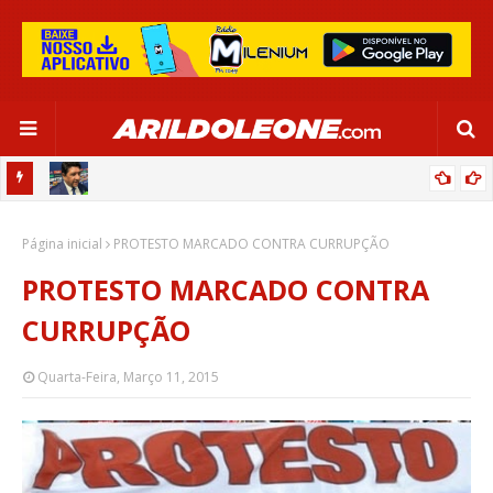
CA EM
EDNALDO RODRIGUES RELEMBRA INÍCIO DE RAFAELLE:
Página inicial
“SATISFAÇÃO MUITO GRANDE”
PROTESTO MARCADO CONTRA CURRUPÇÃO
PROTESTO MARCADO CONTRA
CURRUPÇÃO
Quarta-Feira, Março 11, 2015