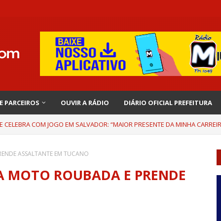
 E PARCEIROS
OUVIR A RÁDIO
DIÁRIO OFICIAL PREFEITURA
 E CELEBRA COM JOGO EM SALVADOR: “MAIOR PRESENTE DA MINHA CARREI
PRENDE ASSALTANTE EM TUCANO
RA MOTO ROUBADA E PRENDE