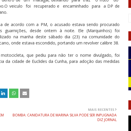
bo.O veiculo foi recuperado e encaminhado para a DP de
ano.
da de acordo com a PM, o acusado estava sendo procurado
as guarnições, desde ontem à noite. Ele (Marquinhos) foi
alizado na manha deste sábado dia (23) na comunidade do
ano, onde estava escondido, portando um revolver calibre 38.
 motocicleta, que pediu para não ter o nome divulgado, foi
a da cidade de Euclides da Cunha, para adoção das medidas
MAIS RECENTES
EM
BOMBA: CANIDATURA DE MARINA SILVA PODE SER INPUGNADA
DIZ JORNAL