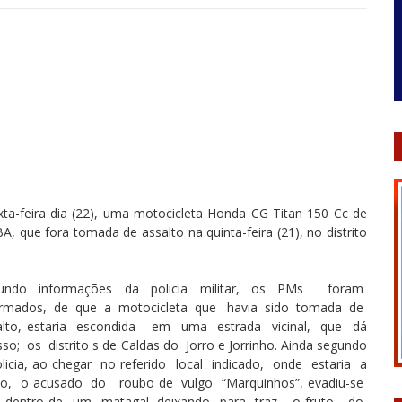
sexta-feira dia (22), uma motocicleta Honda CG Titan 150 Cc de
 BA, que fora tomada de assalto na quinta-feira (21), no distrito
undo informações da policia militar, os PMs foram
ormados, de que a motocicleta que havia sido tomada de
alto, estaria escondida em uma estrada vicinal, que dá
so; os distrito s de Caldas do Jorro e Jorrinho. Ainda segundo
olicia, ao chegar no referido local indicado, onde estaria a
o, o acusado do roubo de vulgo “Marquinhos”, evadiu-se
 dentro de um matagal, deixando para traz o fruto do