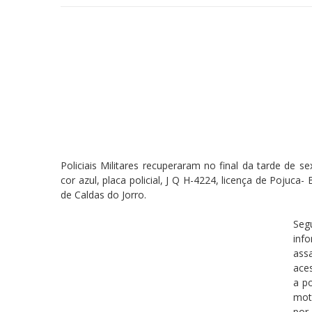
Policiais Militares recuperaram no final da tarde de 
cor azul, placa policial, J Q H-4224, licença de Pojuca-
de Caldas do Jorro.
Seg
inf
ass
aces
a p
mot
por