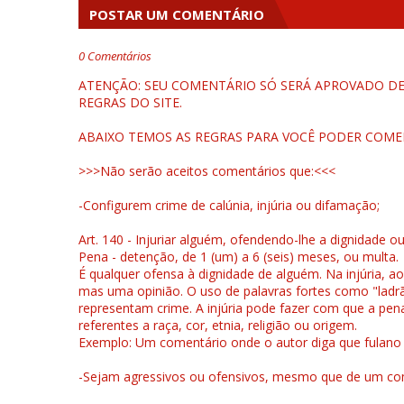
POSTAR UM COMENTÁRIO
0 Comentários
ATENÇÃO: SEU COMENTÁRIO SÓ SERÁ APROVADO DEP
REGRAS DO SITE.
ABAIXO TEMOS AS REGRAS PARA VOCÊ PODER COME
>>>Não serão aceitos comentários que:<<<
-Configurem crime de calúnia, injúria ou difamação;
Art. 140 - Injuriar alguém, ofendendo-lhe a dignidade o
Pena - detenção, de 1 (um) a 6 (seis) meses, ou multa.
É qualquer ofensa à dignidade de alguém. Na injúria, ao
mas uma opinião. O uso de palavras fortes como "ladrão
representam crime. A injúria pode fazer com que a pen
referentes a raça, cor, etnia, religião ou origem.
Exemplo: Um comentário onde o autor diga que fulano é la
-Sejam agressivos ou ofensivos, mesmo que de um come